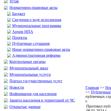
Устав
Нормативно-правовые акты
Бюджет
Сведения о ходе исполнения
Муниципальные программы
Архив НПА
Проекты
Публичные слушания
Иные нормативно-правовые акты
Административная реформа
Контрольные органы
Муниципальный заказ
Муниципальные услуги
Портал государственных услуг
Новости
Главная
>>
Но
>>
Публичные
Информация для населения
публичных слу
Защита населения и территорий от ЧС
г.
Протокол пуб
Открытые данные
09.01.2024 г.