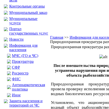
акты
Контрольные органы
Муниципальный заказ
Муниципальные
услуги
Портал
государственных услуг
Главная
>>
Информация для насел
Новости
Природоохранная прокуратура раз
Информация для
Природоохранная прокуратура раз
населения
МЧС (ГО и ЧС)
Прокуратура
После вмешательства приро
CФР
устранены нарушения при и
Росреестр
объекта рыбохозяйств
ФНС
Природоохранная прокуратур
Антинаркотическая
провела проверку исполнения з
политика
водных биологических ресурсов
Иное
Защита населения и
Установлено, что акционерн
территорий от ЧС
водный объект рыбохозяйстве