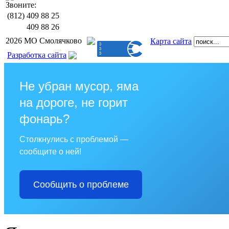
Звоните:
(812)
409 88 25
409 88 26
2026 МО Смолячково
Карта сайта
Разработка сайта
Не убран мусор, яма
на дороге, не горит
фонарь?
Столкнулись с проблемой —
сообщите о ней!
Сообщить о проблеме