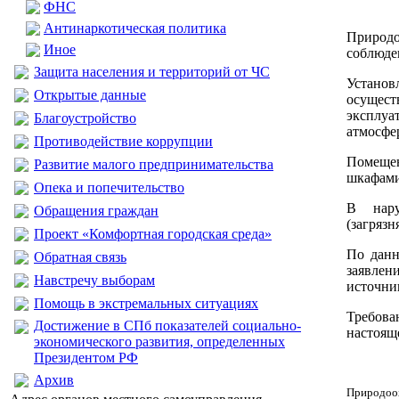
ФНС
Антинаркотическая политика
Природ
Иное
соблюде
Защита населения и территорий от ЧС
Установ
Открытые данные
осущес
эксплуа
Благоустройство
атмосфе
Противодействие коррупции
Помеще
Развитие малого предпринимательства
шкафами
Опека и попечительство
В нару
Обращения граждан
(загряз
Проект «Комфортная городская среда»
По данн
Обратная связь
заявлен
Навстречу выборам
источни
Помощь в экстремальных ситуациях
Требова
Достижение в СПб показателей социально-
настоящ
экономического развития, определенных
Президентом РФ
Архив
Природоо