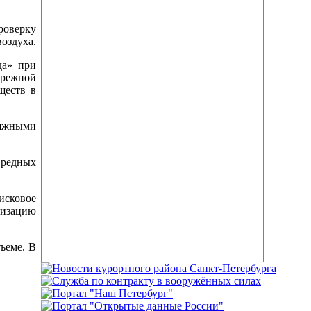
оверку
оздуха.
да» при
режной
ществ в
яжными
редных
исковое
ризацию
ъеме. В