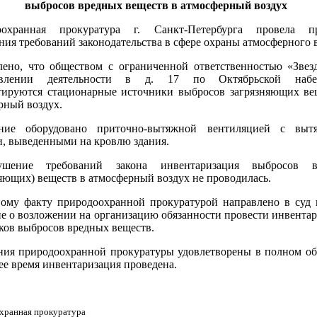
выбросов вредных веществ в атмосферный воздух
оохранная прокуратура г. Санкт-Петербурга провела пр
ния требований законодательства в сфере охраны атмосферного в
лено, что обществом с ограниченной ответственностью «Звез
твлении деятельности в д. 17 по Октябрьской набе
тируются стационарные источники выбросов загрязняющих ве
рный воздух.
ние оборудовано приточно-вытяжной вентиляцией с выт
, выведенными на кровлю здания.
шение требований закона инвентаризация выбросов в
няющих) веществ в атмосферный воздух не проводилась.
ому факту природоохранной прокуратурой направлено в суд 
ие о возложении на организацию обязанности провести инвента
ков выбросов вредных веществ.
ния природоохранной прокуратуры удовлетворены в полном об
ее время инвентаризация проведена.
хранная прокуратура