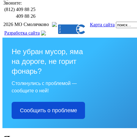
Звоните:
(812)
409 88 25
409 88 26
2026 МО Смолячково
Карта сайта
Разработка сайта
Не убран мусор, яма
на дороге, не горит
фонарь?
Столкнулись с проблемой —
сообщите о ней!
Сообщить о проблеме