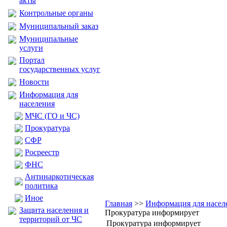
акты
Контрольные органы
Муниципальный заказ
Муниципальные
услуги
Портал
государственных услуг
Новости
Информация для
населения
МЧС (ГО и ЧС)
Прокуратура
CФР
Росреестр
ФНС
Антинаркотическая
политика
Иное
Главная
>>
Информация для насел
Защита населения и
Прокуратура информирует
территорий от ЧС
Прокуратура информирует