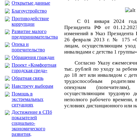
Открытые данные
Благоустройство
Противодействие
С 01 января 2024 год
коррупции
Президента РФ от 01.12.2
Развитие малого
изменений в Указ Президента 
предпринимательства
26 февраля 2013 г. № 175 «
Опека и
лицам, осуществляющим уход 
попечительство
инвалидами с детства 1 группы»
Обращения граждан
Согласно Указу ежемесячн
Проект «Комфортная
тыс. рублей по уходу за ребен
городская среда»
до 18 лет или инвалидом с дет
Обратная связь
трудоспособным родителя
Навстречу выборам
опекунам (попечителям)
осуществляющим трудовую де
Помощь в
экстремальных
неполного рабочего времени, 
ситуациях
условиях дистанционного или н
Достижение в СПб
показателей
социально-
экономического
развития,