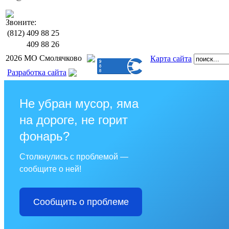
Звоните:
(812)
409 88 25
409 88 26
2026 МО Смолячково
Карта сайта
Разработка сайта
Не убран мусор, яма
на дороге, не горит
фонарь?
Столкнулись с проблемой —
сообщите о ней!
Сообщить о проблеме