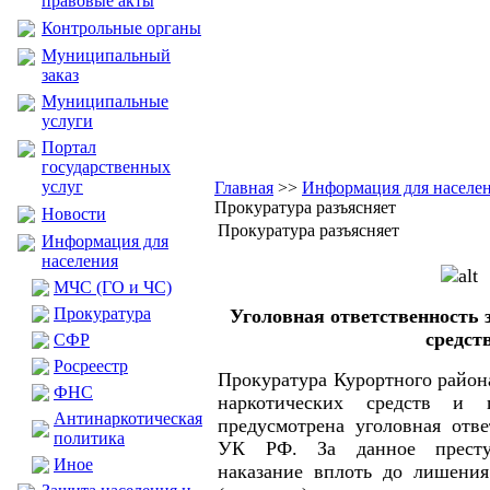
правовые акты
Контрольные органы
Муниципальный
заказ
Муниципальные
услуги
Портал
государственных
услуг
Главная
>>
Информация для населе
Прокуратура разъясняет
Новости
Прокуратура разъясняет
Информация для
населения
МЧС (ГО и ЧС)
Прокуратура
Уголовная ответственность 
средст
CФР
Росреестр
Прокуратура Курортного района
ФНС
наркотических средств и 
Антинаркотическая
предусмотрена уголовная отве
политика
УК РФ. За данное преступ
Иное
наказание вплоть до лишения