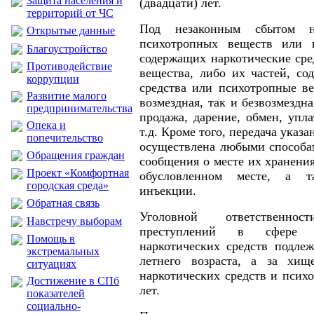
Защита населения и
(двадцати) лет.
территорий от ЧС
Под незаконным сбытом на
Открытые данные
психотропных веществ или и
Благоустройство
содержащих наркотические сре
Противодействие
вещества, либо их частей, со
коррупции
средства или психотропные ве
Развитие малого
возмездная, так и безвозмездн
предпринимательства
продажа, дарение, обмен, упла
Опека и
т.д. Кроме того, передача указ
попечительство
осуществлена любыми способам
Обращения граждан
сообщения о месте их хранения
Проект «Комфортная
обусловленном месте, а т
городская среда»
инъекции.
Обратная связь
Уголовной ответственн
Навстречу выборам
преступлений в сфере н
Помощь в
наркотических средств подлеж
экстремальных
летнего возраста, а за хищ
ситуациях
наркотических средств и псих
Достижение в СПб
лет.
показателей
социально-