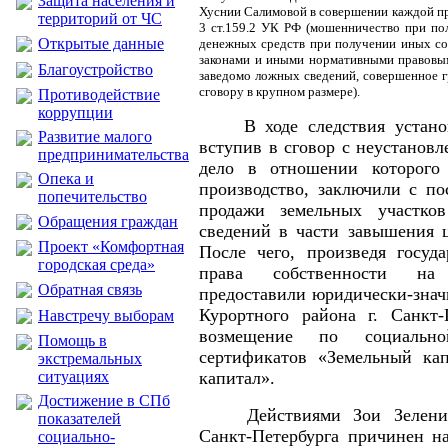
Защита населения и
Хуснии Салимовой в совершении каждой пр
территорий от ЧС
3 ст.159.2 УК РФ (мошенничество при по
Открытые данные
денежных средств при получении иных со
законами и иными нормативными правовым
Благоустройство
заведомо ложных сведений, совершенное 
сговору в крупном размере).
Противодействие
коррупции
В ходе следствия устано
Развитие малого
вступив в сговор с неустанов
предпринимательства
дело в отношении которого
Опека и
производство, заключили с по
попечительство
продажи земельных участко
Обращения граждан
сведений в части завышения ц
Проект «Комфортная
После чего, произведя госуд
городская среда»
права собственности на 
Обратная связь
предоставили юридически-зна
Курортного района г. Санкт-
Навстречу выборам
возмещение по социаль
Помощь в
сертификатов «Земельный ка
экстремальных
ситуациях
капитал».
Достижение в СПб
Действиями Зои Зелен
показателей
Санкт-Петербурга причинен н
социально-