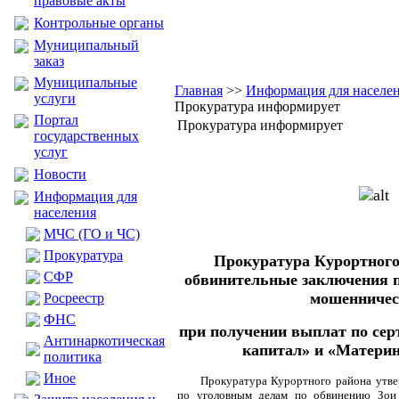
правовые акты
Контрольные органы
Муниципальный
заказ
Муниципальные
Главная
>>
Информация для населе
услуги
Прокуратура информирует
Портал
Прокуратура информирует
государственных
услуг
Новости
Информация для
населения
МЧС (ГО и ЧС)
Прокуратура
Прокуратура Курортного
CФР
обвинительные заключения п
мошенниче
Росреестр
ФНС
при получении выплат по се
Антинаркотическая
капитал» и «Материн
политика
Иное
Прокуратура Курортного района утве
по уголовным делам по обвинению Зои 