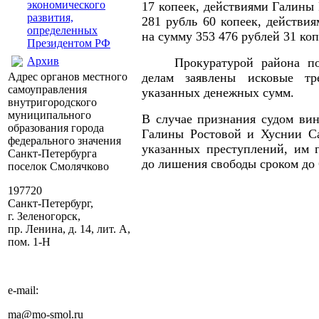
экономического
17 копеек, действиями Галины 
развития,
281 рубль 60 копеек, действи
определенных
на сумму 353 476 рублей 31 коп
Президентом РФ
Архив
Прокуратурой района п
Адрес органов местного
делам заявлены исковые тр
самоуправления
указанных денежных сумм.
внутригородского
муниципального
В случае признания судом ви
образования города
Галины Ростовой и Хуснии С
федерального значения
указанных преступлений, им г
Санкт-Петербурга
до лишения свободы сроком до 
поселок Смолячково
197720
Санкт-Петербург,
г. Зеленогорск,
пр. Ленина, д. 14, лит. А,
пом. 1-Н
e-mail:
ma@mo-smol.ru