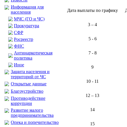
Информация для
Дата выплаты по графику
населения
МЧС (ГО и ЧС)
3 – 4
Прокуратура
CФР
5 - 6
Росреестр
ФНС
Антинаркотическая
7 - 8
политика
Иное
9
Защита населения и
территорий от ЧС
10 - 11
Открытые данные
Благоустройство
12 – 13
Противодействие
коррупции
14
Развитие малого
предпринимательства
Опека и попечительство
15