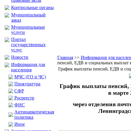
правовые акты
Контрольные органы
Муниципальный
заказ
Муниципальные
услуги
Портал
государственных
услуг
Новости
Главная
>>
Информация для населе
пенсий, ЕДВ и социальных выплат в
Информация для
График выплаты пенсий, ЕДВ и соц
населения
МЧС (ГО и ЧС)
Прокуратура
График выплаты пенсий,
CФР
в марте 
Росреестр
через отделения поч
ФНС
Ленинградс
Антинаркотическая
политика
Иное