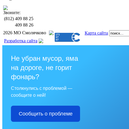
Звоните:
(812)
409 88 25
409 88 26
2026 МО Смолячково
Карта сайта
Разработка сайта
Не убран мусор, яма
на дороге, не горит
фонарь?
Столкнулись с проблемой —
сообщите о ней!
Сообщить о проблеме