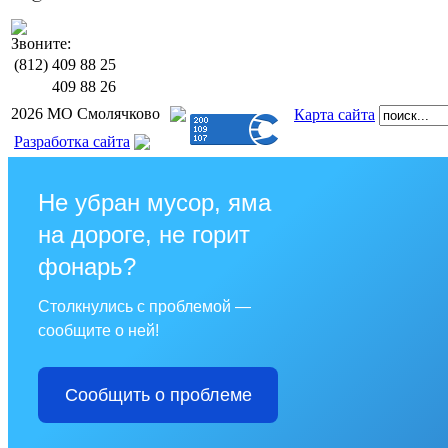
Звоните:
(812)
409 88 25
409 88 26
2026 МО Смолячково
Карта сайта
Разработка сайта
Не убран мусор, яма
на дороге, не горит
фонарь?
Столкнулись с проблемой —
сообщите о ней!
Сообщить о проблеме