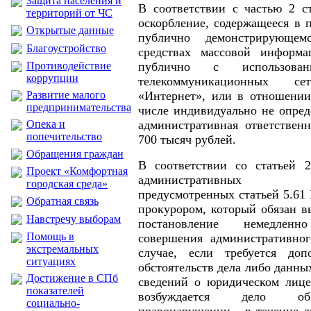
Защита населения и
В соответствии с частью 2 с
территорий от ЧС
оскорбление, содержащееся в 
Открытые данные
публично демонстрирующем
Благоустройство
средствах массовой информ
Противодействие
публично с использован
коррупции
телекоммуникационных с
Развитие малого
«Интернет», или в отношении
предпринимательства
числе индивидуально не опред
Опека и
административная ответствен
попечительство
700 тысяч рублей.
Обращения граждан
В соответствии со статьей
Проект «Комфортная
административных п
городская среда»
предусмотренных статьей 5.61
Обратная связь
прокурором, который обязан в
Навстречу выборам
постановление немедлен
Помощь в
совершения административног
экстремальных
случае, если требуется доп
ситуациях
обстоятельств дела либо данны
Достижение в СПб
сведений о юридическом лице
показателей
возбуждается дело об
социально-