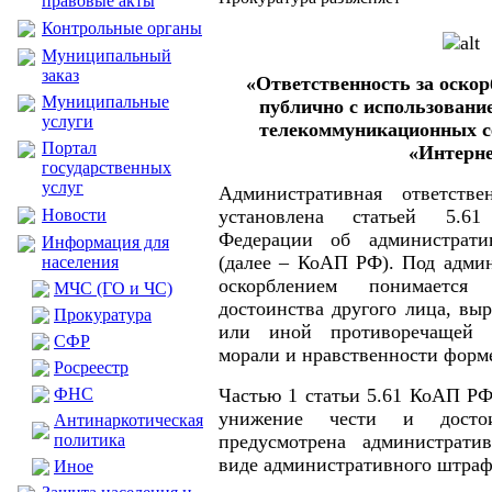
правовые акты
Контрольные органы
Муниципальный
заказ
«Ответственность за оскор
Муниципальные
публично с использовани
услуги
телекоммуникационных се
Портал
«Интерн
государственных
услуг
Административная ответстве
Новости
установлена статьей 5.61
Федерации об администрати
Информация для
(далее – КоАП РФ). Под адми
населения
оскорблением понимаетс
МЧС (ГО и ЧС)
достоинства другого лица, вы
Прокуратура
или иной противоречащей 
CФР
морали и нравственности форм
Росреестр
ФНС
Частью 1 статьи 5.61 КоАП РФ 
унижение чести и достои
Антинаркотическая
политика
предусмотрена административ
виде административного штрафа
Иное