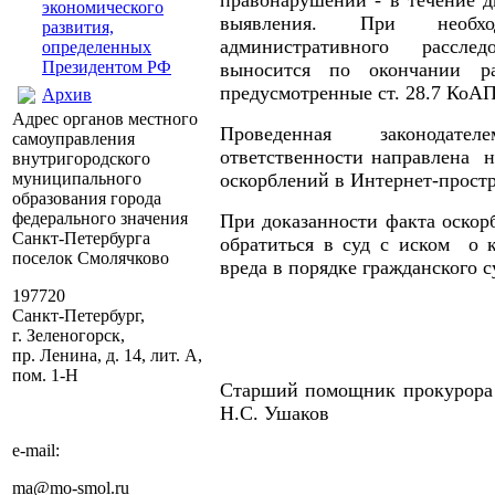
правонарушении - в течение д
экономического
выявления. При необхо
развития,
административного расслед
определенных
Президентом РФ
выносится по окончании ра
предусмотренные ст. 28.7 КоА
Архив
Адрес органов местного
Проведенная законодат
самоуправления
ответственности направлена н
внутригородского
муниципального
оскорблений в Интернет-простр
образования города
федерального значения
При доказанности факта оскор
Санкт-Петербурга
обратиться в суд с иском о 
поселок Смолячково
вреда в порядке гражданского с
197720
Санкт-Петербург,
г. Зеленогорск,
пр. Ленина, д. 14, лит. А,
пом. 1-Н
Старший помощник п
Н.С. Ушаков
e-mail:
ma@mo-smol.ru