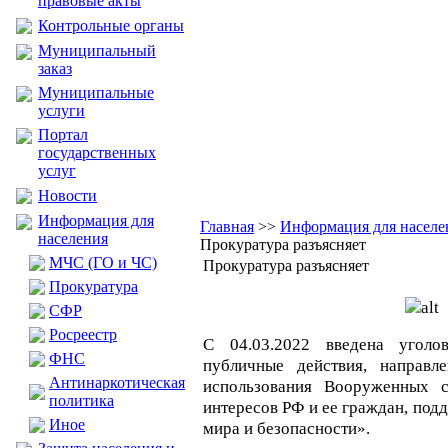
правовые акты
Контрольные органы
Муниципальный
заказ
Муниципальные
услуги
Портал
государственных
услуг
Новости
Информация для
Главная
>>
Информация для населе
населения
Прокуратура разъясняет
МЧС (ГО и ЧС)
Прокуратура разъясняет
Прокуратура
CФР
Росреестр
С 04.03.2022 введена уголов
ФНС
публичные действия, направл
Антинаркотическая
использования Вооруженных 
политика
интересов РФ и ее граждан, по
Иное
мира и безопасности».