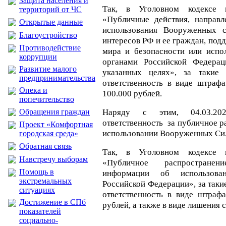
Защита населения и
Так, в Уголовном кодексе п
территорий от ЧС
«Публичные действия, направ
Открытые данные
использования Вооруженных 
Благоустройство
интересов РФ и ее граждан, по
Противодействие
мира и безопасности или испо
коррупции
органами Российской Федера
Развитие малого
указанных целях», за такие 
предпринимательства
ответственность в виде штрафа
Опека и
100.000 рублей.
попечительство
Наряду с этим, 04.03.202
Обращения граждан
ответственность за публичное р
Проект «Комфортная
использовании Вооруженных Сил
городская среда»
Обратная связь
Так, в Уголовном кодексе п
Навстречу выборам
«Публичное распростране
Помощь в
информации об использова
экстремальных
Российской Федерации», за таки
ситуациях
ответственность в виде штрафа
Достижение в СПб
рублей, а также в виде лишения с
показателей
социально-