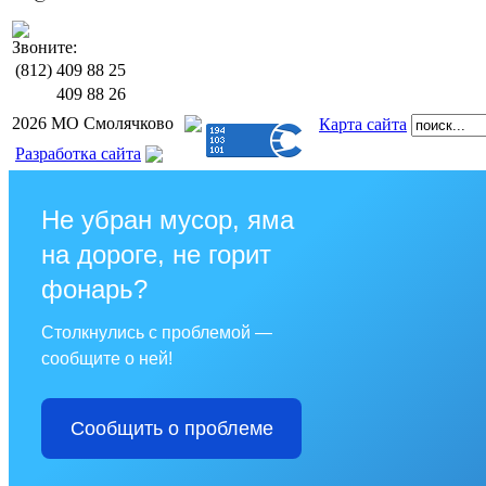
Звоните:
(812)
409 88 25
409 88 26
2026 МО Смолячково
Карта сайта
Разработка сайта
Не убран мусор, яма
на дороге, не горит
фонарь?
Столкнулись с проблемой —
сообщите о ней!
Сообщить о проблеме