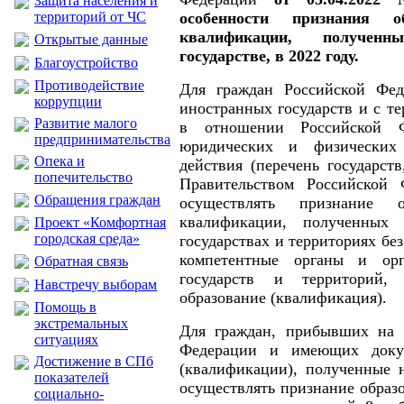
Защита населения и
территорий от ЧС
особенности признания о
квалификации, получен
Открытые данные
государстве, в 2022 году.
Благоустройство
Противодействие
Для граждан Российской Фе
коррупции
иностранных государств и с т
Развитие малого
в отношении Российской Ф
предпринимательства
юридических и физических
Опека и
действия (перечень государст
попечительство
Правительством Российской 
Обращения граждан
осуществлять признание 
квалификации, полученных
Проект «Комфортная
городская среда»
государствах и территориях бе
компетентные органы и орг
Обратная связь
государств и территорий,
Навстречу выборам
образование (квалификация).
Помощь в
экстремальных
Для граждан, прибывших на 
ситуациях
Федерации и имеющих доку
Достижение в СПб
(квалификации), полученные 
показателей
осуществлять признание образ
социально-