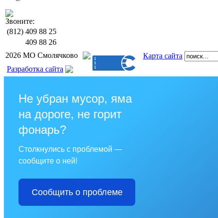
Звоните:
(812)
409 88 25
409 88 26
2026 МО Смолячково
Карта сайта
Разработка сайта
Не убран мусор, яма
на дороге, не горит
фонарь?
Столкнулись с проблемой —
сообщите о ней!
Сообщить о проблеме