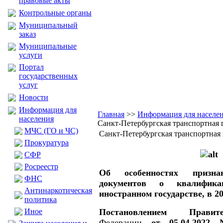
правовые акты
Контрольные органы
Муниципальный
заказ
Муниципальные
услуги
Портал
государственных
услуг
Новости
Информация для
Главная
>>
Информация для населе
населения
Санкт-Петербургская транспортная 
МЧС (ГО и ЧС)
Санкт-Петербургская транспортная 
Прокуратура
CФР
Росреестр
Об особенностях призн
ФНС
документов о квалифик
Антинаркотическая
иностранном государстве, в 20
политика
Иное
Постановлением Прав
Федерации
от 05.04.2022 