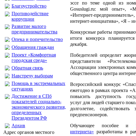
эссе по теме одной из ном
Благоустройство
Gosuslugi.ru: мой опыт», «
Противодействие
«Интернет-предпринимате
коррупции
интернет-инициатива», «Я – ин
Развитие малого
предпринимательства
Конкурсные работы принимаютс
итоги конкурса планируетс
Опека и попечительство
декабря.
Обращения граждан
Проект «Комфортная
Победителей определит жюри,
городская среда»
представители «Ростелеко
Ассоциации электронных ком
Обратная связь
общественного центра интерне
Навстречу выборам
Помощь в экстремальных
Всероссийский конкурс «Спас
ситуациях
ежегодно в рамках проекта «А
Достижение в СПб
повысить доступность госу
показателей социально-
услуг для людей старшего поко
экономического развития,
долголетие, содействовать
определенных
предпенсионеров.
Президентом РФ
Обучающее пособие и и
Архив
интернета»
разработаны в ра
Адрес органов местного