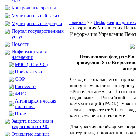
акты
Контрольные органы
Муниципальный заказ
Главная
>>
Информация для на
Муниципальные услуги
Информация Управления Пенс
Портал государственных
Информация Управления Пенс
услуг
Новости
Информация для
Пенсионный фонд и «Рос
населения
проведении 8-го Всероссий
МЧС (ГО и ЧС)
интер
Прокуратура
CФР
Сегодня открывается приём
конкурс «Спасибо интернету
Росреестр
«Ростелекомом» и Пенсио
ФНС
поддержке Российской а
Антинаркотическая
коммуникаций (РАЭК). Участие
политика
люди в возрасте от 50 лет, вл
Иное
компьютере и в интернете.
Защита населения и
территорий от ЧС
Для участия необходимо пода
интернета», приложив выполне
Открытые данные