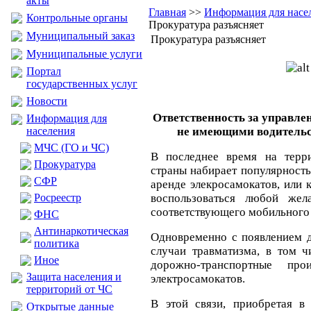
акты
Главная
>>
Информация для насе
Контрольные органы
Прокуратура разъясняет
Муниципальный заказ
Прокуратура разъясняет
Муниципальные услуги
Портал
государственных услуг
Новости
Ответственность за управле
Информация для
населения
не имеющими водительс
МЧС (ГО и ЧС)
В последнее время на терр
Прокуратура
страны набирает популярность
CФР
аренде элекросамокатов, или 
Росреестр
воспользоваться любой жел
соответствующего мобильного
ФНС
Антинаркотическая
Одновременно с появлением д
политика
случаи травматизма, в том ч
Иное
дорожно-транспортные пр
Защита населения и
электросамокатов.
территорий от ЧС
В этой связи, приобретая в
Открытые данные