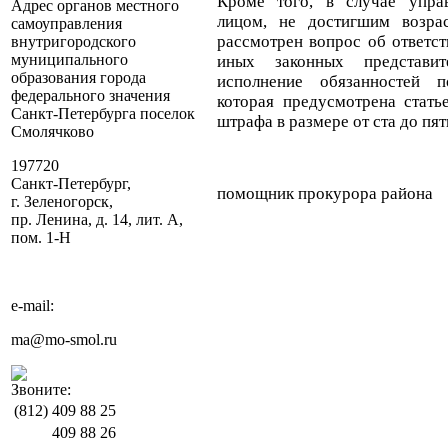
Кроме того, в случае управ
Адрес органов местного
лицом, не достигшим возра
самоуправления
рассмотрен вопрос об ответст
внутригородского
муниципального
иных законных представи
образования города
исполнение обязанностей п
федерального значения
которая предусмотрена стат
Санкт-Петербурга поселок
штрафа в размере от ста до пят
Смолячково
197720
Санкт-Петербург,
помощник прокурора района
г. Зеленогорск,
А.А. Гут
пр. Ленина, д. 14, лит. А,
пом. 1-Н
e-mail:
ma@mo-smol.ru
Звоните:
(812)
409 88 25
409 88 26