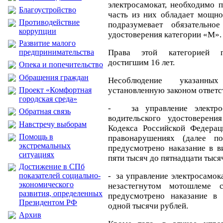
электросамокат, необходимо п
Благоустройство
часть из них обладает мощно
Противодействие
подразумевает обязательное
коррупции
удостоверения категории «М».
Развитие малого
предпринимательства
Права этой категорией п
достигшим 16 лет.
Опека и попечительство
Обращения граждан
Несоблюдение указанны
Проект «Комфортная
установленную законом ответст
городская среда»
- за управление электрос
Обратная связь
водительского удостоверени
Навстречу выборам
Кодекса Российской Федерац
Помощь в
правонарушениях (далее 
экстремальных
предусмотрено наказание в в
ситуациях
пяти тысяч до пятнадцати тыся
Достижение в СПб
показателей социально-
- за управление электросамок
экономического
незастегнутом мотошлеме
развития, определенных
предусмотрено наказание в
Президентом РФ
одной тысячи рублей.
Архив