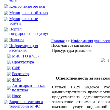
акты
Контрольные органы
Муниципальный заказ
Муниципальные
услуги
Портал
государственных услуг
Новости
Главная
>>
Информация для насел
Прокуратура разъясняет
Информация для
населения
Прокуратура разъясняет
МЧС (ГО и ЧС)
Прокуратура
CФР
Росреестр
Ответственность за незако
ФНС
Антинаркотическая
Статьей 13.29 Кодекса Ро
политика
административных правонаруш
Иное
предусмотрена администрати
заключение от имени опера
Защита населения и
территорий от ЧС
оказании услуг подвижной 