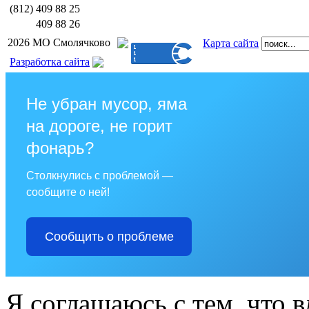
(812)
409 88 25
409 88 26
2026 МО Смолячково
Карта сайта
Разработка сайта
Не убран мусор, яма
на дороге, не горит
фонарь?
Столкнулись с проблемой —
сообщите о ней!
Сообщить о проблеме
Я соглашаюсь с тем, что в