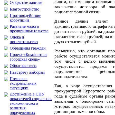
лицом, не имеющим полномочи
Открытые данные
заключение договора об ок
Благоустройство
радиотелефонной связи.
Противодействие
коррупции
Данное деяние влечет 
административного штрафа на г
Развитие малого
предпринимательства
до пяти тысяч рублей; на должн
пятидесяти тысяч рублей; на юр
Опека и
двухсот тысяч рублей.
попечительство
Обращения граждан
Разъясняю, что органами пр
Проект «Комфортная
работе осуществляется монито
городская среда»
том числе с целью выявлен
Обратная связь
осуществляется продажа 
нарушениями требова
Навстречу выборам
законодательства.
Помощь в
экстремальных
Так, в ходе осуществления 
ситуациях
прокуратурой Курортного рай
Достижение в СПб
года в судебные органы райо
показателей социально-
заявления о блокировке сай
экономического
которых осуществлялась неза
развития,
дистанционным способом.
определенных