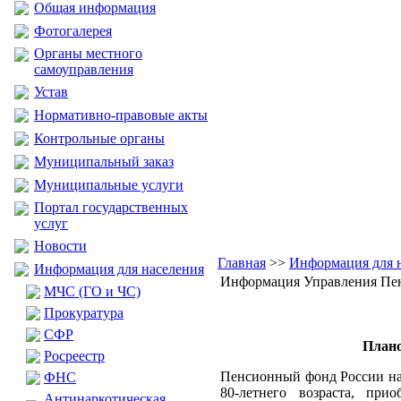
Общая информация
Фотогалерея
Органы местного
самоуправления
Устав
Нормативно-правовые акты
Контрольные органы
Муниципальный заказ
Муниципальные услуги
Портал государственных
услуг
Новости
Главная
>>
Информация для 
Информация для населения
Информация Управления Пе
МЧС (ГО и ЧС)
Прокуратура
CФР
Плано
Росреестр
Пенсионный фонд России нап
ФНС
80-летнего возраста, пр
Антинаркотическая