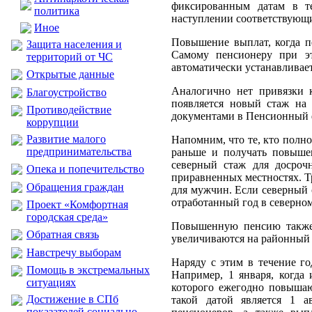
фиксированным датам в те
политика
наступлении соответствующи
Иное
Повышение выплат, когда пе
Защита населения и
Самому пенсионеру при э
территорий от ЧС
автоматически устанавливае
Открытые данные
Аналогично нет привязки 
Благоустройство
появляется новый стаж на 
Противодействие
документами в Пенсионный ф
коррупции
Развитие малого
Напомним, что те, кто полн
предпринимательства
раньше и получать повыше
северный стаж для досроч
Опека и попечительство
приравненных местностях. Тр
Обращения граждан
для мужчин. Если северный 
отработанный год в северном
Проект «Комфортная
городская среда»
Повышенную пенсию также 
Обратная связь
увеличиваются на районный 
Навстречу выборам
Наряду с этим в течение го
Помощь в экстремальных
Например, 1 января, когда
ситуациях
которого ежегодно повышаю
Достижение в СПб
такой датой является 1 
показателей социально-