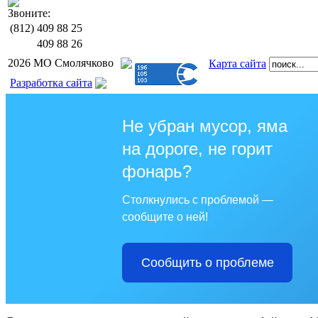
Звоните:
(812)
409 88 25
409 88 26
2026 МО Смолячково
Карта сайта
Разработка сайта
Не убран мусор, яма
на дороге, не горит
фонарь?
Столкнулись с проблемой —
сообщите о ней!
Сообщить о проблеме