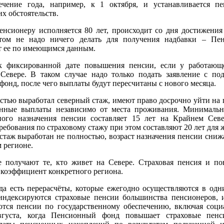
чение года, например, к 1 октября, и устанавливается п
х обстоятельств.
нсионеру исполняется 80 лет, происходит со дня достижения 
том не надо ничего делать для получения надбавки – Пе
т ее по имеющимся данным.
к фиксированной дате повышения пенсии, если у работающ
Севере. В таком случае надо только подать заявление с п
онд, после чего выплаты будут пересчитаны с нового месяца.
остью выработал северный стаж, имеют право досрочно уйти на 
нные выплаты независимо от места проживания. Минималь
ного назначения пенсии составляет 15 лет на Крайнем Сев
ебования по страховому стажу при этом составляют 20 лет для 
стаж выработан не полностью, возраст назначения пенсии сниж
 регионе.
получают те, кто живет на Севере. Страховая пенсия и п
коэффициент конкретного региона.
да есть перерасчёты, которые ежегодно осуществляются в одн
 индексируются страховые пенсии большинства пенсионеров, и
тся пенсии по государственному обеспечению, включая соци
августа, когда Пенсионный фонд повышает страховые пенс