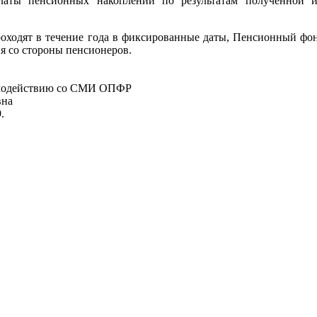
латы пенсионных накоплений по результатам полученной 
роходят в течение года в фиксированные даты, Пенсионный фо
я со стороны пенсионеров.
аимодействию со СМИ ОПФР
вна
.