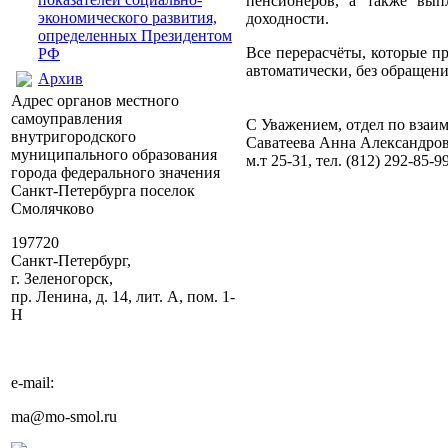
пенсионеров, а также вып
экономического развития,
доходности.
определенных Президентом
Все перерасчёты, которые п
РФ
автоматически, без обращени
Архив
Адрес органов местного
самоуправления
С Уважением, отдел по вз
внутригородского
Саватеева Анна Александро
муниципального образования
м.т 25-31, тел. (812) 292-85-99
города федерального значения
Санкт-Петербурга поселок
Смолячково
197720
Санкт-Петербург,
г. Зеленогорск,
пр. Ленина, д. 14, лит. А, пом. 1-
Н
e-mail:
ma@mo-smol.ru