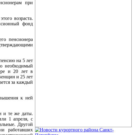
енсионерам при
этого возраста.
нсионный фонд
его пенсионера
одтверждающими
пенсию на 5 лет
но необходимый
ере и 20 лет в
женщин и 25 лет
ается за каждый
овышения к ней
и и те же даты.
ли 1 апреля, с
альные. Другой
ии работавших