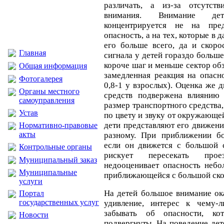
различать, а из-за отсутст
внимания. Внимание де
концентрируется не на пред
опасность, а на тех, которые в
его больше всего, да и скоро
Главная
сигнала у детей гораздо больше
короче шаг и меньше сектор об
Общая информация
замедленная реакция на опасн
Фотогалерея
0,8-1 у взрослых). Оценка же
Органы местного
средств подвержена влиянию 
самоуправления
размер транспортного средства,
Устав
по цвету и звуку от окружающе
дети представляют его движени
Нормативно-правовые
акты
разному. При приближении бо
если он движется с большой 
Контрольные органы
рискует пересекать про
Муниципальный заказ
недооценивает опасность небо
Муниципальные
приближающейся с большой ско
услуги
На детей большое внимание ок
Портал
государственных услуг
удивление, интерес к чему-л
забывать об опасности, к
Новости
подвергнуты. На поведение дет