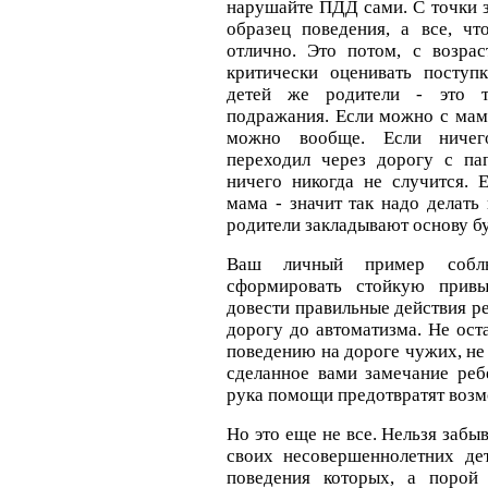
нарушайте ПДД сами. С точки з
образец поведения, а все, ч
отлично. Это потом, с возрас
критически оценивать поступ
детей же родители - это 
подражания. Если можно с мамо
можно вообще. Если ничег
переходил через дорогу с па
ничего никогда не случится. 
мама - значит так надо делать
родители закладывают основу б
Ваш личный пример собл
сформировать стойкую прив
довести правильные действия р
дорогу до автоматизма. Не ос
поведению на дороге чужих, не
сделанное вами замечание реб
рука помощи предотвратят воз
Но это еще не все. Нельзя забыв
своих несовершеннолетних дет
поведения которых, а порой 