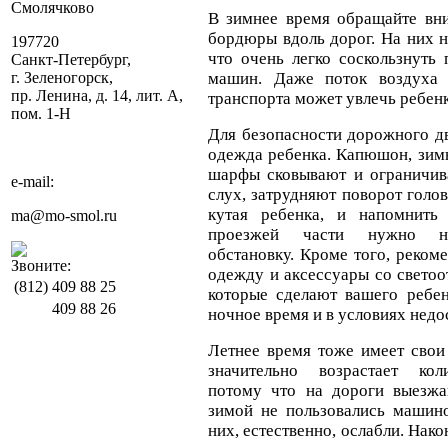
Смолячково
В зимнее время обращайте вн
бордюры вдоль дорог. На них н
197720
что очень легко соскользнуть
Санкт-Петербург,
г. Зеленогорск,
машин. Даже поток воздуха
пр. Ленина, д. 14, лит. А,
транспорта может увлечь ребенк
пом. 1-Н
Для безопасности дорожного д
одежда ребенка. Капюшон, зимн
шарфы сковывают и ограничив
e-mail:
слух, затрудняют поворот голо
кутая ребенка, и напомнить
ma@mo-smol.ru
проезжей части нужно не
обстановку. Кроме того, реком
Звоните:
одежду и аксессуары со свето
(812)
409 88 25
которые сделают вашего ребен
409 88 26
ночное время и в условиях недо
Летнее время тоже имеет свои
значительно возрастает коли
потому что на дороги выезжа
зимой не пользовались машин
них, естественно, ослабли. Нако