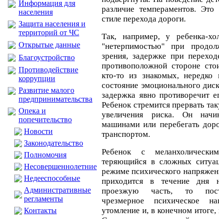
Информация для
различие темпераментов. Это 
населения
стиле перехода дороги.
Защита населения и
территорий от ЧС
Так, например, у ребенка-х
Открытые данные
"нетерпимостью" при продол
зрения, задержке при переход
Благоустройство
противоположной стороне сто
Противодействие
кто-то из знакомых, нередко 
коррупции
состояние эмоционального диск
Развитие малого
задержка явно противоречит е
предпринимательства
Ребенок стремится прервать та
Опека и
увеличения риска. Он начи
попечительство
машинами или перебегать дор
Новости
транспортом.
Законодательство
Ребенок с меланхолически
Полномочия
теряющийся в сложных ситуац
Несовершеннолетние
режиме психического напряжени
Недееспособные
приходится в течение дня н
Административные
проезжую часть, то пост
регламенты
чрезмерное психическое нап
утомление и, в конечном итоге, 
Контакты