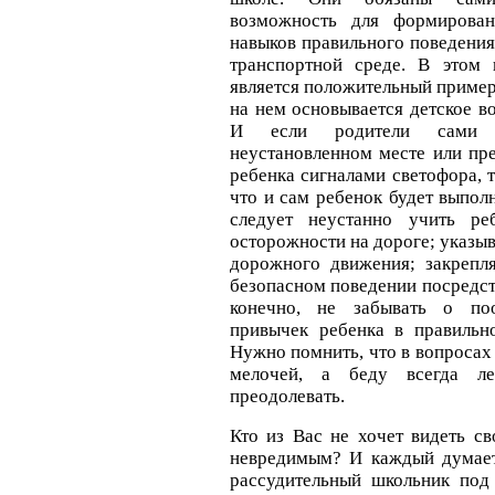
возможность для формирован
навыков правильного поведени
транспортной среде. В этом 
является положительный пример
на нем основывается детское в
И если родители сами 
неустановленном месте или пр
ребенка сигналами светофора, т
что и сам ребенок будет выпол
следует неустанно учить ре
осторожности на дороге; указы
дорожного движения; закрепл
безопасном поведении посредств
конечно, не забывать о по
привычек ребенка в правильн
Нужно помнить, что в вопросах
мелочей, а беду всегда ле
преодолевать.
Кто из Вас не хочет видеть с
невредимым? И каждый думает
рассудительный школьник под