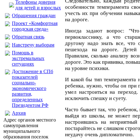
Следовательно, каждый родит
Телефоны доверия
особенности темперамента сво
для детей и взрослых
учесть их при обучении навык
Обращения граждан
на дороге.
Проект «Комфортная
городская среда»
Иногда задают вопрос: "Ч
Обратная связь
первокласснику, а что старш
другому надо знать все, что 
Навстречу выборам
пешехода на дороге. Детей 
Помощь в
Правилам, сколько анализу воз
экстремальных
дороге. Это как прививка, пов
ситуациях
на уровне психики.
Достижение в СПб
показателей
И какой бы тип темперамента 
социально-
ребенка, нужно, чтобы он при 
экономического
умел настроиться на переход.
развития,
исключить спешку и суету.
определенных
Президентом РФ
Часто бывает так, что ребенок
Архив
выйдя из школы, не может пер
Адрес органов местного
настроившись на неприятный 
самоуправления
постарайтесь не слишком строго 
муниципального
неудачу очень дипломатично.
образования поселок