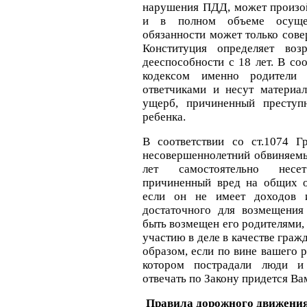
нарушения ПДД, может произо
и в полном объеме осуще
обязанности может только сов
Конституция определяет воз
дееспособности с 18 лет. В со
кодексом именно родители 
ответчиками и несут материал
ущерб, причиненный преступ
ребенка.
В соответствии со ст.1074 Г
несовершеннолетний обвиняемы
лет самостоятельно несе
причиненный вред на общих о
если он не имеет доходов и
достаточного для возмещения
быть возмещен его родителями,
участию в деле в качестве граж
образом, если по вине вашего 
котором пострадали люди и 
отвечать по Закону придется Ва
Правила дорожного движения