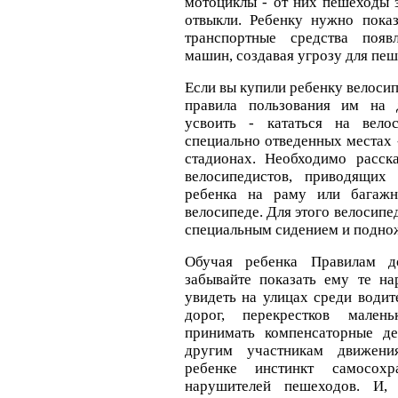
мотоциклы - от них пешеходы 
отвыкли. Ребенку нужно показ
транспортные средства появл
машин, создавая угрозу для пеш
Если вы купили ребенку велосип
правила пользования им на 
усвоить - кататься на вело
специально отведенных местах -
стадионах. Необходимо расск
велосипедистов, приводящих
ребенка на раму или багажн
велосипеде. Для этого велосип
специальным сидением и подно
Обучая ребенка Правилам д
забывайте показать ему те н
увидеть на улицах среди водит
дорог, перекрестков мален
принимать компенсаторные д
другим участникам движения
ребенке инстинкт самосох
нарушителей пешеходов. И, 