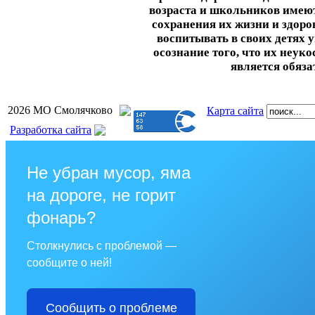
возраста и школьников имеют
сохранения их жизни и здоро
воспитывать в своих детях 
осознание того, что их неук
является обяз
2026 МО Смолячково
Карта сайта
Разработка сайта
Не убран мусор, яма
на дороге, не горит
фонарь?
Столкнулись с проблемой —
сообщите о ней!
Сообщить о проблеме