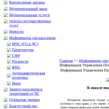
Контрольные органы
Муниципальный заказ
Муниципальные услуги
Портал государственных
услуг
Новости
Информация для населения
МЧС (ГО и ЧС)
Прокуратура
CФР
Главная
>>
Информация для 
Росреестр
Информация Управления Пе
ФНС
Информация Управления Пе
Антинаркотическая
политика
Иное
К школе по
Защита населения и
территорий от ЧС
Открытые данные
Незаметно пролетели теплые и
вступила в свои права, а это значит,
Благоустройство
снова открыли двери для своих ученик