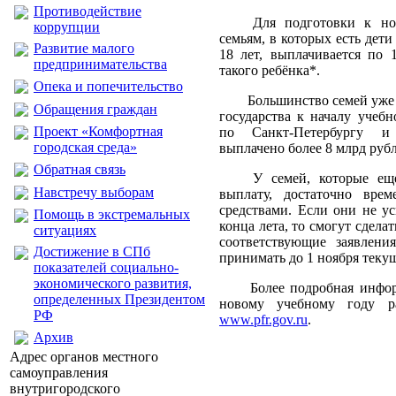
Противодействие
Для подготовки к но
коррупции
семьям, в которых есть дети
Развитие малого
18 лет, выплачивается по 
предпринимательства
такого ребёнка*.
Опека и попечительство
Большинство семей уже
Обращения граждан
государства к началу учеб
Проект «Комфортная
по Санкт-Петербургу и
городская среда»
выплачено более 8 млрд рубл
Обратная связь
У семей, которые ещ
Навстречу выборам
выплату, достаточно врем
средствами. Если они не у
Помощь в экстремальных
конца лета, то смогут сделат
ситуациях
соответствующие заявлен
Достижение в СПб
принимать до 1 ноября текущ
показателей социально-
экономического развития,
Более подробная инфо
определенных Президентом
новому учебному году 
РФ
www.pfr.gov.ru
.
Архив
Адрес органов местного
самоуправления
внутригородского