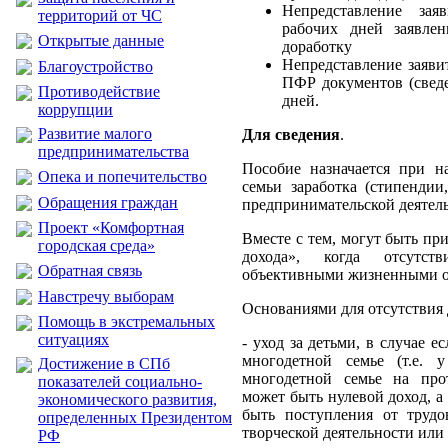
Непредставление за
территорий от ЧС
рабочих дней заявле
Открытые данные
доработку
Непредставление заяви
Благоустройство
ПФР документов (сведе
Противодействие
дней.
коррупции
Развитие малого
Для сведения
.
предпринимательства
Пособие назначается при н
Опека и попечительство
семьи заработка (стипендии
Обращения граждан
предпринимательской деятель
Проект «Комфортная
Вместе с тем, могут быть п
городская среда»
дохода», когда отсутст
Обратная связь
объективными жизненными о
Навстречу выборам
Основаниями для отсутствия 
Помощь в экстремальных
ситуациях
- уход за детьми, в случае е
многодетной семье (т.е. 
Достижение в СПб
многодетной семье на про
показателей социально-
может быть нулевой доход, а
экономического развития,
быть поступления от трудо
определенных Президентом
творческой деятельности или 
РФ