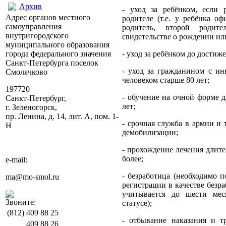
Архив
- уход за ребёнком, если 
Адрес органов местного
родителе (т.е. у ребёнка о
самоуправления
родитель, второй родит
внутригородского
свидетельстве о рождении или
муниципального образования
города федерального значения
- уход за ребёнком до достиже
Санкт-Петербурга поселок
- уход за гражданином с и
Смолячково
человеком старше 80 лет;
197720
- обучение на очной форме 
Санкт-Петербург,
лет;
г. Зеленогорск,
пр. Ленина, д. 14, лит. А, пом. 1-
- срочная служба в армии и
Н
демобилизации;
- прохождение лечения длите
более;
e-mail:
- безработица (необходимо 
ma@mo-smol.ru
регистрации в качестве безра
учитывается до шести мес
Звоните:
статусе);
(812)
409 88 25
- отбывание наказания и т
409 88 26