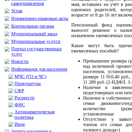
самоуправления
мам, вставших на учёт в ра
одиноких родителей, кото
Устав
возрасте от 8 до 16 лет включ
Нормативно-правовые акты
Пенсионный фонд оценив
Контрольные органы
выносит решение о назна
Муниципальный заказ
назначении ежемесячных пос
Муниципальные услуги
Какие могут быть причи
Портал государственных
ежемесячных пособий?
услуг
Превышение размера ср
Новости
над величиной прожи
Информация для населения
населения, установле
МЧС (ГО и ЧС)
размере 11 910,40 руб.
11 289 руб. (2-НДФЛ, 
Прокуратура
Наличие в заявлени
CФР
недостоверных или не
Росреестр
Наличие в собственност
семьи движимого/не
ФНС
количестве (раз
Антинаркотическая
установленные
политика
Отсутствие у заяви
Иное
членов его семьи до
нулевого дохода»)
Защита населения и