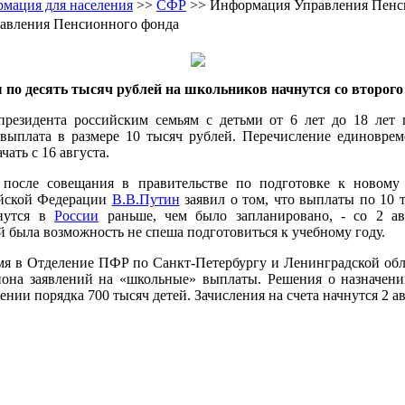
мация для населения
>>
CФР
>> Информация Управления Пенс
авления Пенсионного фонда
по десять тысяч рублей на школьников начнутся со второго
президента российским семьям с детьми от 6 лет до 18 лет 
выплата в размере 10 тысяч рублей. Перечисление единовре
чать с 16 августа.
 после совещания в правительстве по подготовке к новому
ийской Федерации
В.В.Путин
заявил о том, что выплаты по 10 
чнутся в
России
раньше, чем было запланировано, - со 2 ав
й была возможность не спеша подготовиться к учебному году.
мя в Отделение ПФР по Санкт-Петербургу и Ленинградской об
иона заявлений на «школьные» выплаты. Решения о назначен
нии порядка 700 тысяч детей. Зачисления на счета начнутся 2 ав