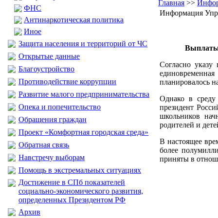
Главная
>>
Инфор
ФНС
Информация Упр
Антинаркотическая политика
Иное
Защита населения и территорий от ЧС
Выплаты 
Открытые данные
Согласно указу 
Благоустройство
единовременная 
Противодействие коррупции
планировалось на
Развитие малого предпринимательства
Однако в среду
Опека и попечительство
президент Росс
школьников на
Обращения граждан
родителей и дете
Проект «Комфортная городская среда»
В настоящее вре
Обратная связь
более полумилл
Навстречу выборам
приняты в отноше
Помощь в экстремальных ситуациях
Достижение в СПб показателей
социально-экономического развития,
определенных Президентом РФ
Архив