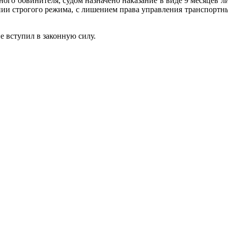
ого обвинителя, судом назначено наказание в виде 9 месяцев 
нии строгого режима, с лишением права управления транспортн
 вступил в законную силу.