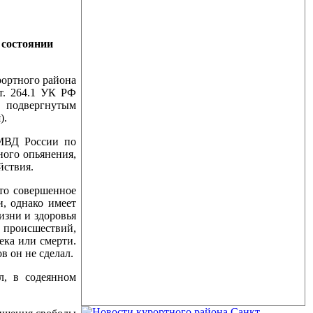
 состоянии
ортного района
т. 264.1 УК РФ
е подвергнутым
).
МВД России по
ного опьянения,
йствия.
то совершенное
, однако имеет
изни и здоровья
 происшествий,
ека или смерти.
 он не сделал.
, в содеянном