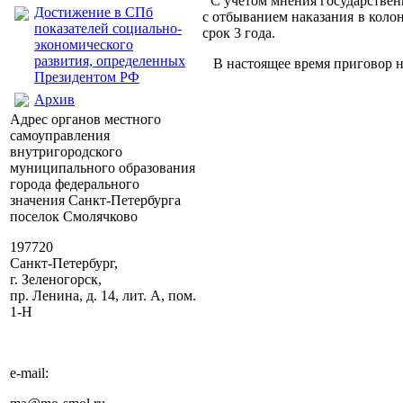
С учетом мнения государственн
Достижение в СПб
с отбыванием наказания в коло
показателей социально-
срок 3 года.
экономического
развития, определенных
В настоящее время приговор не
Президентом РФ
Архив
Адрес органов местного
самоуправления
внутригородского
муниципального образования
города федерального
значения Санкт-Петербурга
поселок Смолячково
197720
Санкт-Петербург,
г. Зеленогорск,
пр. Ленина, д. 14, лит. А, пом.
1-Н
e-mail: