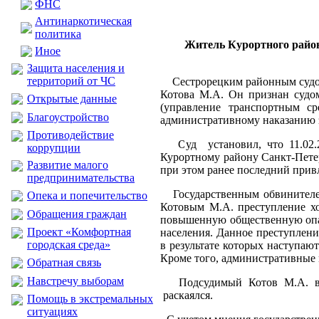
ФНС
Антинаркотическая
политика
Житель Курортного район
Иное
Защита населения и
территорий от ЧС
Сестрорецким районным судом 
Котова М.А. Он признан судо
Открытые данные
(управление транспортным ср
Благоустройство
административному наказанию з
Противодействие
Суд установил, что 11.02.2
коррупции
Курортному району Санкт-Петер
Развитие малого
при этом ранее последний прив
предпринимательства
Государственным обвинителем 
Опека и попечительство
Котовым М.А. преступление хо
Обращения граждан
повышенную общественную опас
Проект «Комфортная
населения. Данное преступлен
городская среда»
в результате которых наступаю
Кроме того, административные 
Обратная связь
Навстречу выборам
Подсудимый Котов М.А. вину
раскаялся.
Помощь в экстремальных
ситуациях