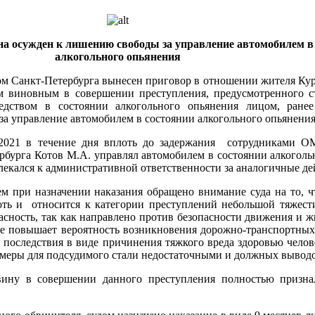
а осужден к лишению свободы за управление автомобилем в
алкогольного опьянения
Санкт-Петербурга вынесен приговор в отношении жителя Кур
м виновным в совершении преступления, предусмотренного с
едством в состоянии алкогольного опьянения лицом, ране
а управление автомобилем в состоянии алкогольного опьянения
021 в течение дня вплоть до задержания сотрудниками О
бурга Котов М.А. управлял автомобилем в состоянии алкоголь
лекался к административной ответственности за аналогичные де
при назначении наказания обращено внимание суда на то, ч
ть и относится к категории преступлений небольшой тяжести
ность, так как направлено против безопасности движения и ж
ие повышает вероятность возникновения дорожно-транспортных
т последствия в виде причинения тяжкого вреда здоровью челов
меры для подсудимого стали недостаточными и должных выводов
 в совершении данного преступления полностью признал