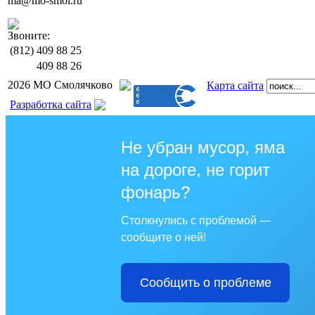
ma@mo-smol.ru
Звоните:
(812)
409 88 25
409 88 26
2026 МО Смолячково
Карта сайта
Разработка сайта
Не убран мусор, яма
на дороге, не горит
фонарь?
Столкнулись с проблемой —
сообщите о ней!
Сообщить о проблеме