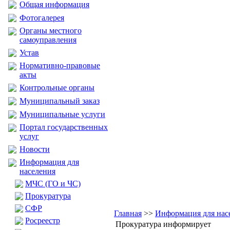
Общая информация
Фотогалерея
Органы местного
самоуправления
Устав
Нормативно-правовые
акты
Контрольные органы
Муниципальный заказ
Муниципальные услуги
Портал государственных
услуг
Новости
Информация для
населения
МЧС (ГО и ЧС)
Прокуратура
CФР
Главная
>>
Информация для нас
Росреестр
Прокуратура информирует