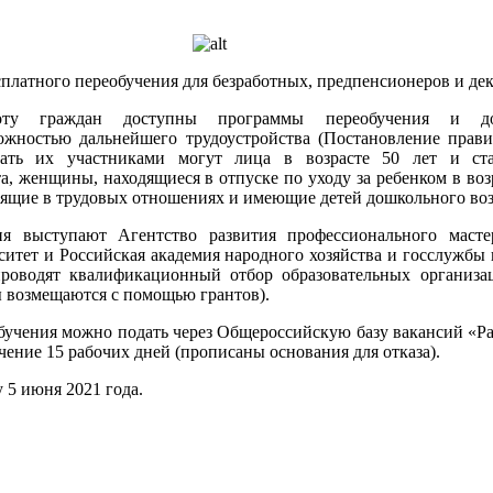
платного переобучения для безработных,
предпенсионеров и де
ту граждан доступны программы переобучения и доп
ожностью дальнейшего трудоустройства (Постановление прави
ать их участниками могут лица в возрасте 50 лет и ста
, женщины, находящиеся в отпуске по уходу за ребенком в возра
ящие в трудовых отношениях и имеющие детей дошкольного воз
ия выступают Агентство развития профессионального масте
итет и Российская академия народного хозяйства и госслужбы
проводят квалификационный отбор образовательных организа
ы возмещаются с помощью грантов).
бучения можно подать через Общероссийскую базу вакансий «Ра
чение 15 рабочих дней (прописаны основания для отказа).
 5 июня 2021 года.