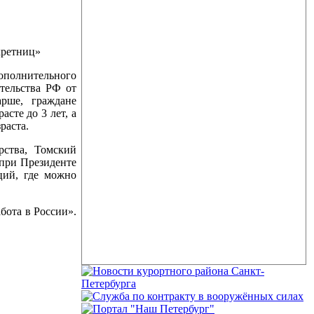
кретниц»
олнительного
тельства РФ от
рше, граждане
сте до 3 лет, а
раста.
рства, Томский
 при Президенте
ций, где можно
бота в России».