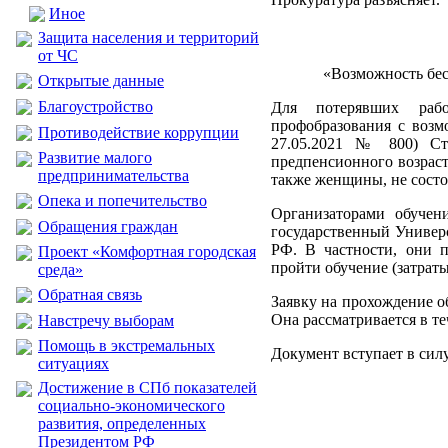
Иное
Защита населения и территорий
от ЧС
«Возможность бес
Открытые данные
Благоустройство
Для потерявших рабо
профобразования с возм
Противодействие коррупции
27.05.2021 № 800) Ст
Развитие малого
предпенсионного возраста
предпринимательства
также женщины, не состо
Опека и попечительство
Организаторами обучен
Обращения граждан
государственный Универс
РФ. В частности, они 
Проект «Комфортная городская
пройти обучение (затрат
среда»
Обратная связь
Заявку на прохождение о
Она рассматривается в те
Навстречу выборам
Помощь в экстремальных
Документ вступает в силу
ситуациях
Достижение в СПб показателей
социально-экономического
развития, определенных
Президентом РФ