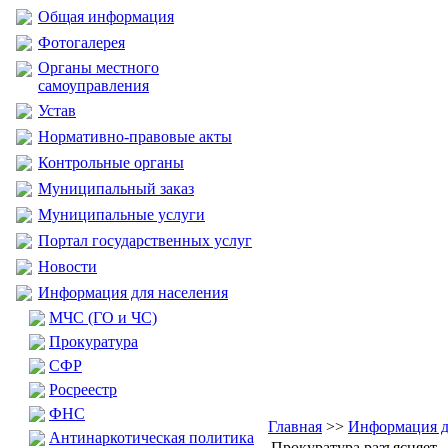
Общая информация
Фотогалерея
Органы местного
самоуправления
Устав
Нормативно-правовые акты
Контрольные органы
Муниципальный заказ
Муниципальные услуги
Портал государственных услуг
Новости
Информация для населения
МЧС (ГО и ЧС)
Прокуратура
CФР
Росреестр
ФНС
Главная
>>
Информация д
Антинаркотическая политика
Прокуратура разъясняет.