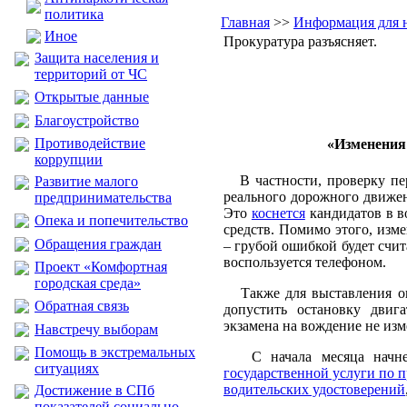
политика
Главная
>>
Информация для 
Иное
Прокуратура разъясняет.
Защита населения и
территорий от ЧС
Открытые данные
Благоустройство
Противодействие
«
Изменения 
коррупции
В частности, проверку пер
Развитие малого
реального дорожного движен
предпринимательства
Это
коснется
кандидатов в в
Опека и попечительство
средств. Помимо этого, изм
Обращения граждан
– грубой ошибкой будет счит
воспользуется телефоном.
Проект «Комфортная
городская среда»
Также для выставления оце
Обратная связь
допустить остановку двиг
экзамена на вождение не изм
Навстречу выборам
Помощь в экстремальных
С начала месяца начне
ситуациях
государственной услуги по 
водительских удостоверений
Достижение в СПб
показателей социально-