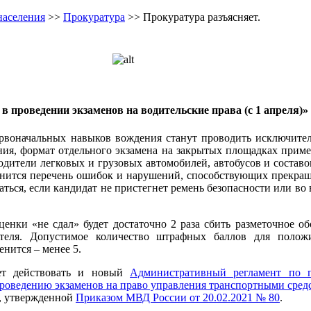
населения
>>
Прокуратура
>> Прокуратура разъясняет.
в проведении экзаменов на водительские права (с 1 апреля)
»
воначальных навыков вождения станут проводить исключител
ия, формат отдельного экзамена на закрытых площадках примен
одители легковых и грузовых автомобилей, автобусов и состав
енится перечень ошибок и нарушений, способствующих прекра
аться, если кандидат не пристегнет ремень безопасности или во
нки «не сдал» будет достаточно 2 раза сбить разметочное об
ателя. Допустимое количество штрафных баллов для полож
енится – менее 5.
т действовать и новый
Административный регламент по п
проведению экзаменов на право управления транспортными сред
, утвержденной
Приказом МВД России от 20.02.2021 № 80
.