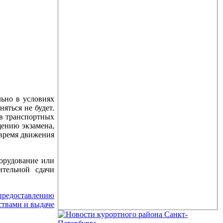
ьно в условиях
яться не будет.
ов транспортных
щению экзамена,
 время движения
орудование или
ительной сдачи
редоставлению
ствами и выдаче