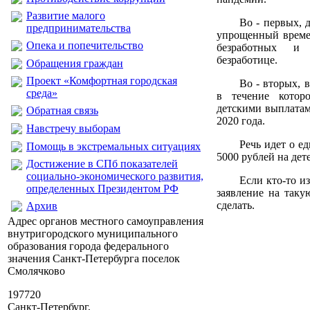
Развитие малого
Во - первых, 
предпринимательства
упрощенный време
Опека и попечительство
безработных и
безработице.
Обращения граждан
Проект «Комфортная городская
Во - вторых, в
среда»
в течение котор
детскими выплатам
Обратная связь
2020 года.
Навстречу выборам
Речь идет о е
Помощь в экстремальных ситуациях
5000 рублей на дете
Достижение в СПб показателей
социально-экономического развития,
Если кто-то и
определенных Президентом РФ
заявление на таку
сделать.
Архив
Адрес органов местного самоуправления
внутригородского муниципального
образования города федерального
значения Санкт-Петербурга поселок
Смолячково
197720
Санкт-Петербург,