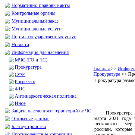
Нормативно-правовые акты
Контрольные органы
Муниципальный заказ
Муниципальные услуги
Портал государственных услуг
Новости
Информация для населения
МЧС (ГО и ЧС)
Прокуратура
Главная
>>
Информа
Прокуратура
>> Про
CФР
Прокуратура разъяс
Росреестр
ФНС
Антинаркотическая политика
Иное
Защита населения и территорий от ЧС
Прокуратура 
марта 2021 года 
Открытые данные
нескольких мер
Благоустройство
россиян, которые
Противодействие коррупции
пандемии.