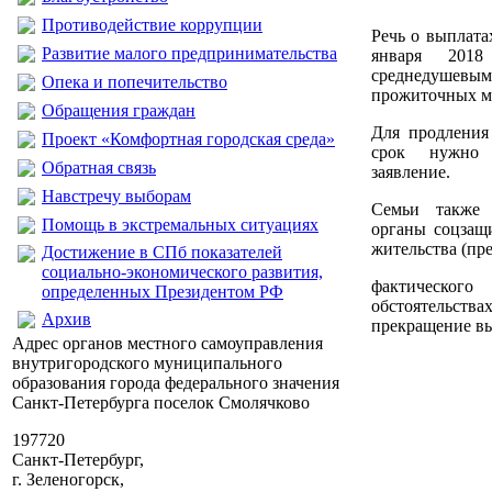
Противодействие коррупции
Речь о выплата
Развитие малого предпринимательства
января 201
среднедушев
Опека и попечительство
прожиточных м
Обращения граждан
Для продления
Проект «Комфортная городская среда»
срок нужно 
Обратная связь
заявление.
Навстречу выборам
Семьи также 
Помощь в экстремальных ситуациях
органы соцзащ
жительства (пр
Достижение в СПб показателей
социально-экономического развития,
фактическо
определенных Президентом РФ
обстоятельс
Архив
прекращение вы
Адрес органов местного самоуправления
внутригородского муниципального
образования города федерального значения
Санкт-Петербурга поселок Смолячково
197720
Санкт-Петербург,
г. Зеленогорск,