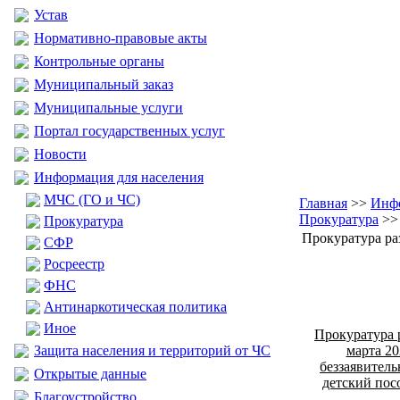
Устав
Нормативно-правовые акты
Контрольные органы
Муниципальный заказ
Муниципальные услуги
Портал государственных услуг
Новости
Информация для населения
МЧС (ГО и ЧС)
Главная
>>
Инфо
Прокуратура
>> 
Прокуратура
Прокуратура ра
CФР
Росреестр
ФНС
Антинаркотическая политика
Иное
Прокуратура р
Защита населения и территорий от ЧС
марта 20
беззаявител
Открытые данные
детский пос
Благоустройство