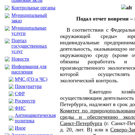
правовые акты
Контрольные органы
Муниципальный
Подал отчет вовремя –
заказ
Муниципальные
В соответствии с Федеральн
услуги
окружающей среды» юр
Портал
индивидуальные предприним
государственных
деятельность, оказывающую не
услуг
окружающую среду (кроме об
Новости
обязаны разработать и у
Информация для
производственного экологичес
населения
которой осуществлять
МЧС (ГО и ЧС)
экологический контроль.
Прокуратура
Ежегодно хозяйству
CФР
осуществляющим деятельность 
Росреестр
Петербурга, надлежит в срок до
ФНС
Комитет по природопользован
Антинаркотическая
среды и обеспечению эколо
политика
Санкт-Петербурга
(г. Санкт-Пет
Иное
д. 20, лит. В) или в
Северо-За