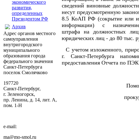
экономического
сведений виновные должностн
развития,
несут предусмотренную законо
определенных
8.5 КоАП РФ (сокрытие или и
Президентом РФ
информации) с назначение
Архив
штрафа на должностных лиц
Адрес органов местного
юридических лиц - до 80 тыс. р
самоуправления
внутригородского
С учетом изложенного, приро
муниципального
образования города
г. Санкт-Петербурга напом
федерального значения
предоставления Отчета по ПЭК
Санкт-Петербурга
поселок Смолячково
197720
Помо
Санкт-Петербург,
г. Зеленогорск,
проку
пр. Ленина, д. 14, лит. А,
пом. 1-Н
e-mail:
ma@mo-smol.ru