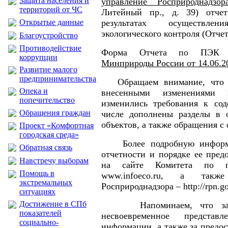
Защита населения и
управление Росприроднадзор
территорий от ЧС
Литейный пр., д. 39) отче
Открытые данные
результатах осуществлени
экологического контроля (Отче
Благоустройство
Противодействие
Форма Отчета по ПЭК 
коррупции
Минприроды России от 14.06.2
Развитие малого
предпринимательства
Обращаем внимание, что в
Опека и
внесенными изменениями 
попечительство
изменились требования к сод
Обращения граждан
числе дополнены разделы в 
объектов, а также обращения с 
Проект «Комфортная
городская среда»
Более подробную информа
Обратная связь
отчетности и порядке ее пред
Навстречу выборам
на сайте Комитета по пр
Помощь в
www.infoeco.ru, а такж
экстремальных
Росприроднадзора – http://rpn.go
ситуациях
Достижение в СПб
Напоминаем, что за не
показателей
несвоевременное представл
социально-
информации, а также за предо