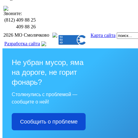
Звоните:
(812)
409 88 25
409 88 26
2026 МО Смолячково
Карта сайта
Разработка сайта
Не убран мусор, яма
на дороге, не горит
фонарь?
Столкнулись с проблемой —
сообщите о ней!
Сообщить о проблеме