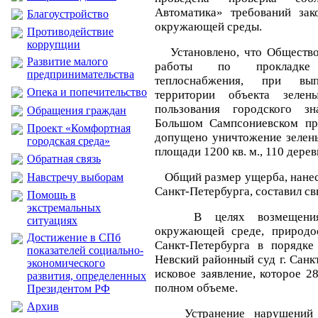
Автоматика» требований зак
Благоустройство
окружающей среды.
Противодействие
коррупции
Установлено, что Общество
Развитие малого
работы по прокладке
предпринимательства
теплоснабжения, при вы
Опека и попечительство
территории объекта зеле
пользования городского з
Обращения граждан
Большом Сампсониевском пр.
Проект «Комфортная
допущено уничтожение зелены
городская среда»
площади 1200 кв. м., 110 дерев
Обратная связь
Общий размер ущерба, нанесе
Навстречу выборам
Санкт-Петербурга, составил св
Помощь в
экстремальных
В целях возмещения в
ситуациях
окружающей среде, природо
Достижение в СПб
Санкт-Петербурга в порядк
показателей социально-
Невский районный суд г. Санк
экономического
исковое заявление, которое 2
развития, определенных
полном объеме.
Президентом РФ
Архив
Устранение нарушений н