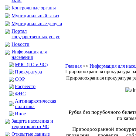
акты
Контрольные органы
Муниципальный заказ
Муниципальные услуги
Портал
государственных услуг
Новости
Информация для
населения
МЧС (ГО и ЧС)
Главная
>>
Информация для насе
Природоохранная прокуратура ра
Прокуратура
Природоохранная прокуратура ра
CФР
Росреестр
ФНС
Антинаркотическая
политика
Рубка без порубочного билет
Иное
по карм
Защита населения и
территорий от ЧС
Природоохранной прокуратур
Открытые данные
проведена проверка со