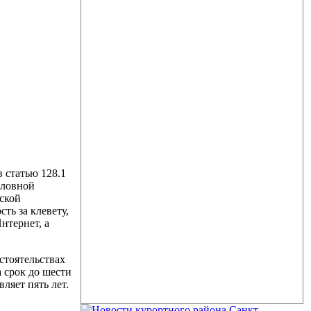
 статью 128.1
оловной
йской
ть за клевету,
нтернет, а
стоятельствах
а срок до шести
ляет пять лет.