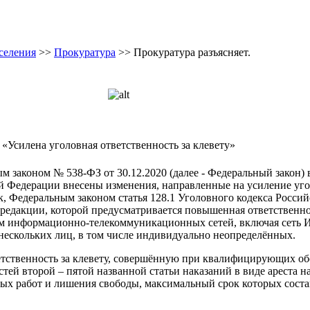
селения
>>
Прокуратура
>> Прокуратура разъясняет.
«Усилена уголовная ответственность за клевету»
м законом № 538-ФЗ от 30.12.2020 (далее - Федеральный закон) в
й Федерации внесены изменения, направленные на усиление уг
ак, Федеральным законом статья 128.1 Уголовного кодекса Росси
редакции, которой предусматривается повышенная ответственнос
м информационно-телекоммуникационных сетей, включая сеть И
 нескольких лиц, в том числе индивидуально неопределённых.
тственность за клевету, совершённую при квалифицирующих об
тей второй – пятой названной статьи наказаний в виде ареста н
ых работ и лишения свободы, максимальный срок которых состав