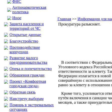
ФНС
Антинаркотическая
политика
Иное
Главная
>>
Информация для на
Защита населения и
Прокуратура разъясняет.
территорий от ЧС
Открытые данные
Благоустройство
Противодействие
коррупции
Развитие малого
В соответствии с Федеральны
предпринимательства
Уголовного кодекса Российско
Опека и попечительство
ответственности за клевету. Т
Обращения граждан
Федерации излагается в новой 
совершённую с использование
Проект «Комфортная
равно за клевету в отношении
городская среда»
Обратная связь
Кроме того, усиливается отве
путём включения в санкции час
Навстречу выборам
месяцев, а также принудительн
Помощь в экстремальных
ситуациях