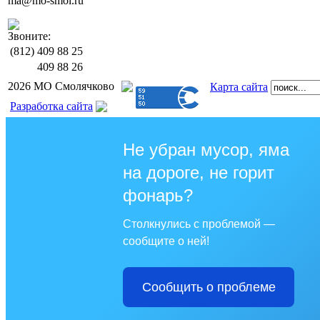
ma@mo-smol.ru
Звоните:
(812)
409 88 25
409 88 26
2026 МО Смолячково
Карта сайта
Разработка сайта
Не убран мусор, яма
на дороге, не горит
фонарь?
Столкнулись с проблемой —
сообщите о ней!
Сообщить о проблеме