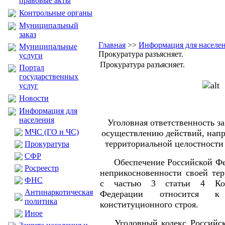
правовые акты
Контрольные органы
Муниципальный
заказ
Главная
>>
Информация для населе
Муниципальные
Прокуратура разъясняет.
услуги
Прокуратура разъясняет.
Портал
государственных
услуг
Новости
Информация для
населения
Уголовная ответственность з
МЧС (ГО и ЧС)
осуществлению действий, нап
территориальной целостности
Прокуратура
CФР
Обеспечение Российской Фед
Росреестр
неприкосновенности своей тер
ФНС
с частью 3 статьи 4 Кон
Антинаркотическая
Федерации относится 
политика
конституционного строя.
Иное
Уголовный кодекс Российск