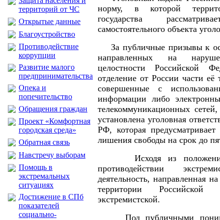
Защита населения и
норму, в которой террито
территорий от ЧС
государства рассматри
Открытые данные
самостоятельного объекта угол
Благоустройство
Противодействие
За публичные призывы к ос
коррупции
направленных на нарушен
Развитие малого
целостности Российской Фе
предпринимательства
отделение от России части её 
Опека и
совершенные с использован
попечительство
информации либо электронн
телекоммуникационных сетей, 
Обращения граждан
установлена уголовная ответст
Проект «Комфортная
РФ, которая предусматривает 
городская среда»
лишения свободы на срок до пя
Обратная связь
Навстречу выборам
Исходя из положений 
Помощь в
противодействии экстреми
экстремальных
деятельность, направленная н
ситуациях
территории Российской Ф
Достижение в СПб
экстремистской.
показателей
социально-
Под публичными понимаю