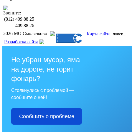
Звоните:
(812)
409 88 25
409 88 26
2026 МО Смолячково
Карта сайта
Разработка сайта
Не убран мусор, яма
на дороге, не горит
фонарь?
Столкнулись с проблемой —
сообщите о ней!
Сообщить о проблеме