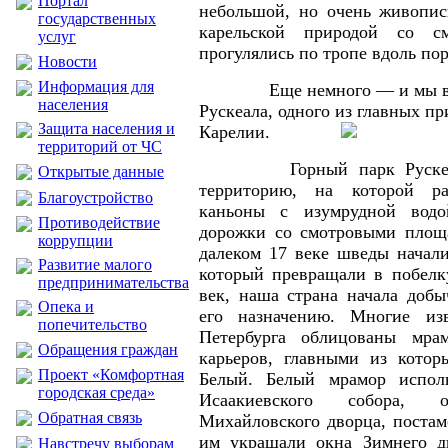
Портал
небольшой, но очень живопи
государственных
карельской природой со с
услуг
прогулялись по тропе вдоль по
Новости
Информация для
Еще немного — и мы в сер
населения
Рускеала, одного из главных п
Защита населения и
Карелии.
территорий от ЧС
Горный парк Рускеала 
Открытые данные
территорию, на которой р
Благоустройство
каньоны с изумрудной вод
Противодействие
дорожки со смотровыми площа
коррупции
далеком 17 веке шведы начали
Развитие малого
который превращали в побелку
предпринимательства
век, наша страна начала доб
Опека и
его назначению. Многие из
попечительство
Петербурга облицованы мра
Обращения граждан
карьеров, главными из котор
Проект «Комфортная
Белый. Белый мрамор испол
городская среда»
Исаакиевского собора,
Обратная связь
Михайловского дворца, постам
им украшали окна Зимнего д
Навстречу выборам