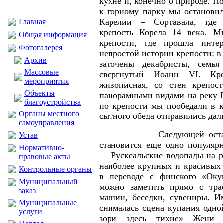
кухне и, конечно о природе. П
к горному парку мы останови
Карелии – Сортавала, где
Главная
крепость Корела 14 века. М
Общая информация
крепости, где прошла инте
Фотогалерея
непростой истории крепости: в
Архив
заточены декабристы, семь
Массовые
свергнутый Иоанн VI. Кре
мероприятия
живописная, со стен крепос
Объекты
панорамными видами на реку В
благоустройства
по крепости мы пообедали в к
Органы местного
сытного обеда отправились дал
самоуправления
Следующей остановко
Устав
становится еще одно популярн
Нормативно-
— Рускеальские водопады на р
правовые акты
наиболее крупных и красивых
Контрольные органы
в переводе с финского «Оку
Муниципальный
можно заметить прямо с трас
заказ
машин, беседки, сувениры. И
Муниципальные
сн
ималась сцена купания одно
услуги
зори здесь тихие» Жени К