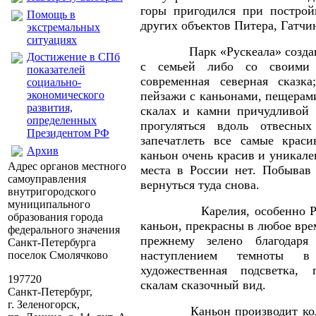
горы пригодился при построй
Помощь в
других объектов Питера, Гатчи
экстремальных
ситуациях
Парк «Рускеала» создан д
Достижение в СПб
с семьей либо со своими 
показателей
современная северная сказка
социально-
экономического
пейзажи с каньонами, пещерам
развития,
скалах и камни причудливой
определенных
прогуляться вдоль отвесны
Президентом РФ
запечатлеть все самые крас
Архив
каньон очень красив и уникален
Адрес органов местного
места в России нет. Побывав 
самоуправления
вернуться туда снова.
внутригородского
муниципального
Карелия, особенно Руск
образования города
каньон, прекрасны в любое врем
федерального значения
прежнему зелено благодаря
Санкт-Петербурга
наступлением темноты в 
поселок Смолячково
художественная подсветка,
197720
скалам сказочный вид.
Санкт-Петербург,
г. Зеленогорск,
Каньон про
изводит ко