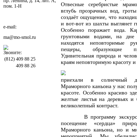
пр. Ленина, д. 14, лит. А,
Отвесные серебристые мрам
пом. 1-Н
вглубь прозрачных вод, грот
создаёт ощущение, что находиш
и вот-вот из шахты выглянет г
e-mail:
Особенно поражает вода. Ка
грунтовыми водами, на дне 
ma@mo-smol.ru
находятся неповторимые р
пещеры, образующие пр
Звоните:
Удивительная природа и челов
(812)
409 88 25
краям неповторимую красоту и 
409 88 26
Нам
приехали в солнечный д
Мраморного каньона у нас пол
красоте. Особенно красиво зде
желтые листья на деревьях и 
великолепный контраст.
В программу экскурсии 
посещение «сердца» приро
Мраморного каньона, но и мн
мероприятий. Мы убедилис