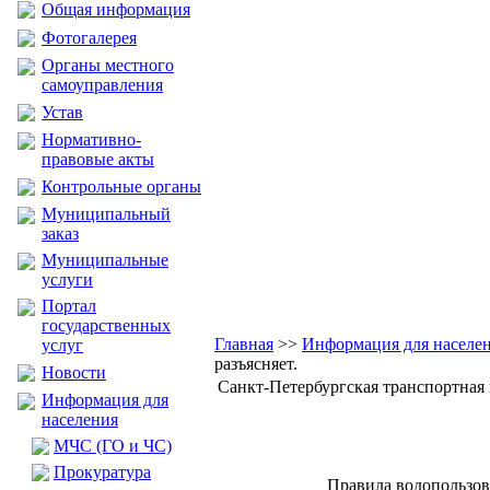
Общая информация
Фотогалерея
Органы местного
самоуправления
Устав
Нормативно-
правовые акты
Контрольные органы
Муниципальный
заказ
Муниципальные
услуги
Портал
государственных
Главная
>>
Информация для населе
услуг
разъясняет.
Новости
Санкт-Петербургская транспортная 
Информация для
населения
МЧС (ГО и ЧС)
Прокуратура
Правила водопользов