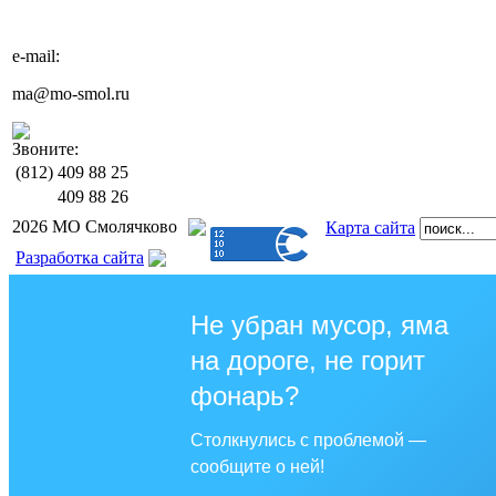
e-mail:
ma@mo-smol.ru
Звоните:
(812)
409 88 25
409 88 26
2026 МО Смолячково
Карта сайта
Разработка сайта
Не убран мусор, яма
на дороге, не горит
фонарь?
Столкнулись с проблемой —
сообщите о ней!