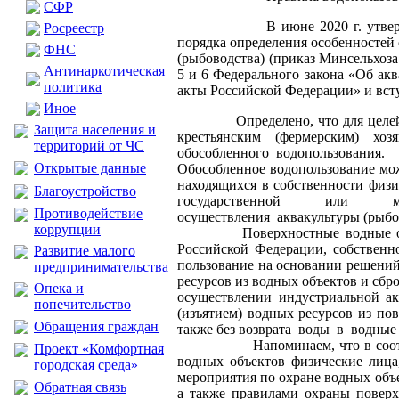
CФР
В июне 2020 г. утверждены ос
Росреестр
порядка определения особенностей 
ФНС
(рыбоводства) (приказ Минсельхоза
Антинаркотическая
5 и 6 Федерального закона «Об акв
политика
акты Российской Федерации» и вступ
Иное
Определено, что для целей акв
Защита населения и
крестьянским (фермерским) хо
территорий от ЧС
обособленного водопользования.
Открытые данные
Обособленное водопользование мож
находящихся в собственности физи
Благоустройство
государственной или м
Противодействие
осуществления аквакультуры (рыбо
коррупции
Поверхностные водные объекты,
Российской Федерации, собственн
Развитие малого
пользование на основании решений 
предпринимательства
ресурсов из водных объектов и сбр
Опека и
осуществлении индустриальной ак
попечительство
(изъятием) водных ресурсов из по
Обращения граждан
также без возврата воды в водные
Напоминаем, что в соответстви
Проект «Комфортная
водных объектов физические лица
городская среда»
мероприятия по охране водных объ
Обратная связь
а также правилами охраны повер