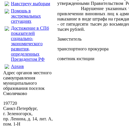
утвержденными Правительством Р
Навстречу выборам
Нарушение указанных требован
Помощь в
привлечении виновных лиц к адми
экстремальных
наказание в виде штрафа на гражда
ситуациях
- от пятидесяти тысяч до восьмиде
Достижение в СПб
тысяч рублей.
показателей
социально-
Заместитель
экономического
развития,
транспортного прокурора
определенных
советник юс
Президентом РФ
Архив
Адрес органов местного
самоуправления
муниципального
образования поселок
Смолячково
197720
Санкт-Петербург,
г. Зеленогорск,
пр. Ленина, д. 14, лит. А,
пом. 1-Н