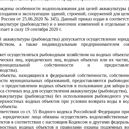
обенности водопользования для целей аквакультуры (р
создания и эксплуатации зданий, строений, сооружений для цел
 России от 25.06.2020 № 345). Данный приказ издан в соответст
акультуре (рыбоводстве) и о внесении изменений в отдельные 
ает в силу 19 сентября 2020 г.
акультуры (рыбоводства) допускается осуществление юрид
зяйством, а также индивидуальным предпринимателем со
ет осуществляться рыбоводным хозяйством на водных объектах
ческих лиц, юридических лиц, водных объектах или их частях
униципальной собственности и предостав
водства).
 находящиеся в федеральной собственности, собственно
ости муниципальных образований, предоставляются рыбоводно
о предоставлении водных объектов в пользование для забора (
оса сточных вод для осуществления аквакультуры (рыбоводства), 
вакультуры (рыбоводства) без использования рыбоводного уча
верхностных водных объектов при условии возврата воды в во
 объекты.
и со ст. 55 Водного кодекса Российской Федерации при 
, юридические лица обязаны осуществлять водохозяйственные
ектов в соответствии с настоящим Кодексом и другими федерал
хностных водных объектов и правилами охраны подземных во