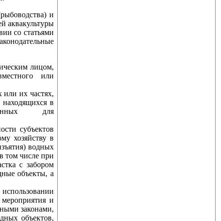
ыбоводства) и
ей аквакультуры
вии со статьями
законодательные
ическим лицом,
вместного или
 или их частях,
, находящихся в
ленных для
сти субъектов
му хозяйству в
изъятия) водных
в том числе при
стка с забором
дные объекты, а
использовании
 мероприятия и
ьными законами,
дных объектов,