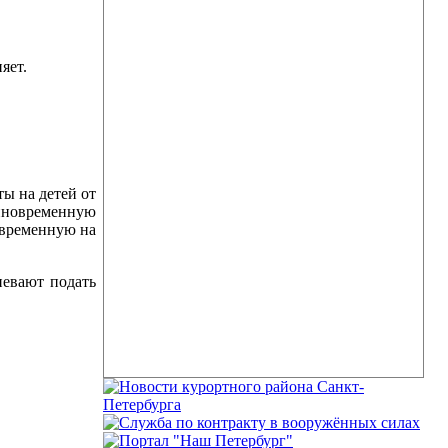
яет.
 на детей от
диновременную
временную на
вают подать