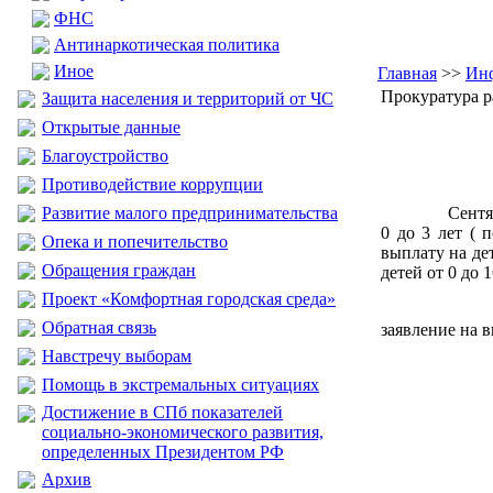
ФНС
Антинаркотическая политика
Иное
Главная
>>
Инф
Прокуратура р
Защита населения и территорий от ЧС
Открытые данные
Благоустройство
Противодействие коррупции
Развитие малого предпринимательства
Сентябрь 202
0 до 3 лет ( 
Опека и попечительство
выплату на д
Обращения граждан
детей от 0 до
Проект «Комфортная городская среда»
Родители, д
Обратная связь
заявление на в
Навстречу выборам
Помощь в экстремальных ситуациях
Достижение в СПб показателей
социально-экономического развития,
определенных Президентом РФ
Архив