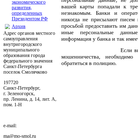
персональные данные, не доп
экономического
вашей карты попадали к тре
развития,
незнакомым. Банки и опера
определенных
Президентом РФ
никогда не присылают писем 
просьбой предоставить им данн
Архив
иные персональные данны
Адрес органов местного
информация у банка и так имее
самоуправления
внутригородского
муниципального
Если вы все же 
образования города
мошенничества, необходимо
федерального значения
обратиться в полицию.
Санкт-Петербурга
поселок Смолячково
197720
Санкт-Петербург,
г. Зеленогорск,
пр. Ленина, д. 14, лит. А,
пом. 1-Н
e-mail:
ma@mo-smol.ru