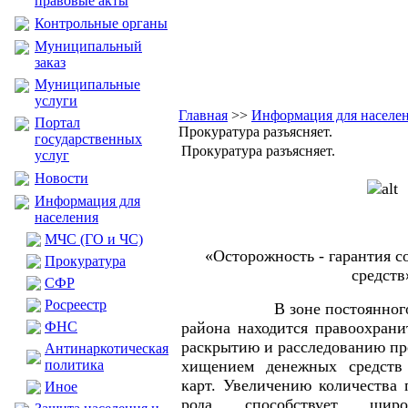
правовые акты
Контрольные органы
Муниципальный
заказ
Муниципальные
услуги
Главная
>>
Информация для населе
Портал
Прокуратура разъясняет.
государственных
Прокуратура разъясняет.
услуг
Новости
Информация для
населения
МЧС (ГО и ЧС)
«Осторожность - гарантия 
Прокуратура
средств
CФР
Росреестр
В зоне постоянного 
ФНС
района находится правоохрани
раскрытию и расследованию пр
Антинаркотическая
политика
хищением денежных средств
карт. Увеличению количества 
Иное
рода способствует широк