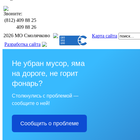
Звоните:
(812)
409 88 25
409 88 26
2026 МО Смолячково
Карта сайта
Разработка сайта
Не убран мусор, яма
на дороге, не горит
фонарь?
Столкнулись с проблемой —
сообщите о ней!
Сообщить о проблеме