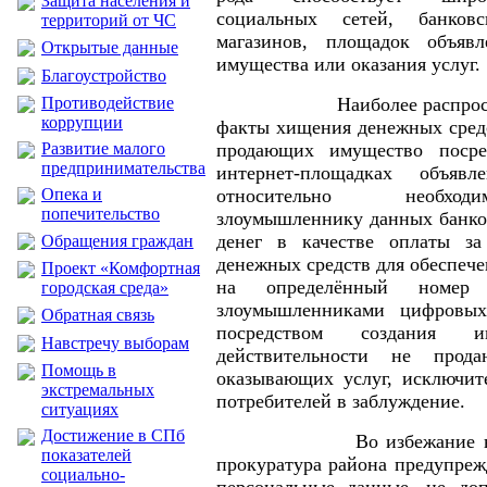
Защита населения и
социальных сетей, банковс
территорий от ЧС
магазинов, площадок объяв
Открытые данные
имущества или оказания услуг.
Благоустройство
Противодействие
Наиболее распростране
коррупции
факты хищения денежных средс
Развитие малого
продающих имущество посре
предпринимательства
интернет-площадках объяв
Опека и
относительно необход
попечительство
злоумышленнику данных банков
денег в качестве оплаты за
Обращения граждан
денежных средств для обеспече
Проект «Комфортная
на определённый номер 
городская среда»
злоумышленниками цифровых
Обратная связь
посредством создания ин
Навстречу выборам
действительности не про
Помощь в
оказывающих услуг, исключит
экстремальных
потребителей в заблуждение.
ситуациях
Достижение в СПб
Во избежание негати
показателей
прокуратура района предупреж
социально-