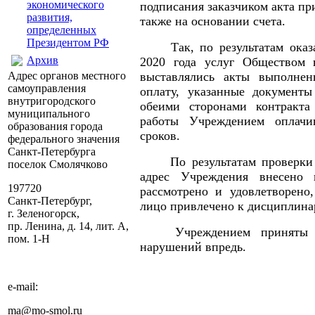
экономического
подписания заказчиком акта пр
развития,
также на основании счета.
определенных
Президентом РФ
Так, по результатам ока
Архив
2020 года услуг Обществом 
Адрес органов местного
выставлялись акты выполне
самоуправления
оплату, указанные документ
внутригородского
обеими сторонами контракта 
муниципального
работы Учреждением оплачи
образования города
сроков.
федерального значения
Санкт-Петербурга
По результатам проверки
поселок Смолячково
адрес Учреждения внесено п
197720
рассмотрено и удовлетворено
Санкт-Петербург,
лицо привлечено к дисциплина
г. Зеленогорск,
пр. Ленина, д. 14, лит. А,
Учреждением приняты
пом. 1-Н
нарушений впредь.
e-mail:
ma@mo-smol.ru