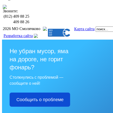
Звоните:
(812)
409 88 25
409 88 26
2026 МО Смолячково
Карта сайта
Разработка сайта
Не убран мусор, яма
на дороге, не горит
фонарь?
Столкнулись с проблемой —
сообщите о ней!
Сообщить о проблеме