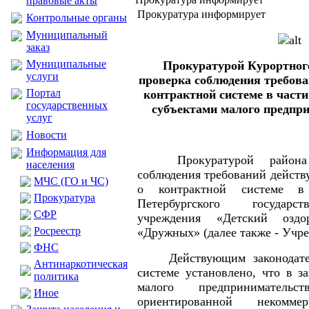
правовые акты
Прокуратура информирует
Контрольные органы
Муниципальный
заказ
Муниципальные
Прокуратурой Курортного
услуги
проверка соблюдения требова
Портал
контрактной системе в част
государственных
субъектами малого предпри
услуг
Новости
Информация для
Прокуратурой район
населения
соблюдения требований действ
МЧС (ГО и ЧС)
о контрактной системе в 
Прокуратура
Петербургского государс
CФР
учреждения «Детский оздо
Росреестр
«Дружных» (далее также - Учре
ФНС
Действующим законодате
Антинаркотическая
системе установлено, что в з
политика
малого предприниматель
Иное
ориентированной некоммер