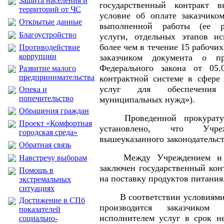
Защита населения и
государственный контракт вк
территорий от ЧС
условие об оплате заказчиком
Открытые данные
выполненной работы (ее ре
Благоустройство
услуги, отдельных этапов ис
более чем в течение 15 рабочи
Противодействие
коррупции
заказчиком документа о п
Федерального закона от 0
Развитие малого
предпринимательства
контрактной системе в сфере 
услуг для обеспечения
Опека и
попечительство
муниципальных нужд»).
Обращения граждан
Проведенной прокурат
Проект «Комфортная
установлено, что Учре
городская среда»
вышеуказанного законодательст
Обратная связь
Между Учреждением и 
Навстречу выборам
заключен государственный конт
Помощь в
на поставку продуктов питания
экстремальных
ситуациях
В соответствии условиями
Достижение в СПб
производится заказчиком
показателей
исполнителем услуг в срок н
социально-