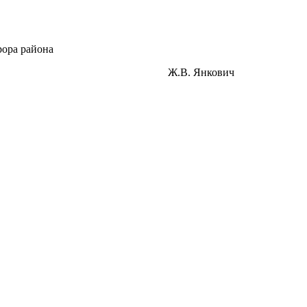
ора района
ласса Ж.В. Янкович