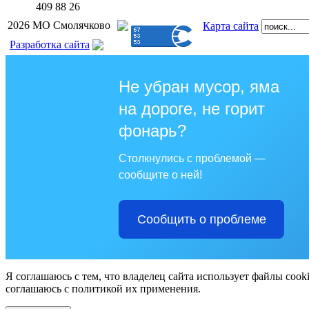
409 88 26
2026 МО Смолячково
Карта сайта
Разработка сайта
Не убран мусор, яма
на дороге, не горит
фонарь?
Столкнулись с проблемой —
сообщите о ней!
Сообщить о проблеме
Я соглашаюсь с тем, что владелец сайта использует файлы cook
соглашаюсь с политикой их применения.