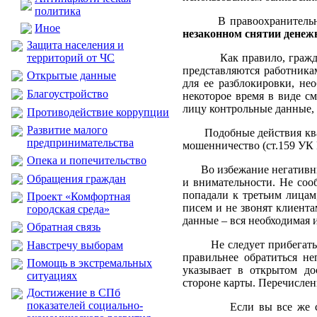
политика
В правоохранительные о
Иное
незаконном снятии денеж
Защита населения и
территорий от ЧС
Как правило, гражданам
представляются работника
Открытые данные
для ее разблокировки, не
Благоустройство
некоторое время в виде с
лицу контрольные данные, 
Противодействие коррупции
Развитие малого
Подобные действия квали
предпринимательства
мошенничество (ст.159 УК 
Опека и попечительство
Во избежание негативных 
Обращения граждан
и внимательности. Не соо
попадали к третьим лицам
Проект «Комфортная
писем и не звонят клиента
городская среда»
данные – вся необходимая 
Обратная связь
Не следует прибегать к 
Навстречу выборам
правильнее обратиться не
Помощь в экстремальных
указывает в открытом до
ситуациях
стороне карты. Перечисле
Достижение в СПб
показателей социально-
Если вы все же стали ж