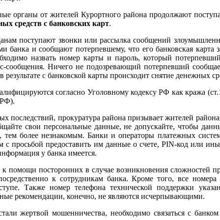
рганы от жителей Курортного района продолжают поступат
ных средств с банковских карт
.
 поступают звонки или рассылка сообщений злоумышленни
ми банка и сообщают потерпевшему, что его банковская карта 
обходимо назвать номер карты и пароль, который потерпевши
мс-сообщения. Ничего не подозревающий потерпевший сообщае
в результате с банковской карты происходит снятие денежных ср
фицируются согласно Уголовному кодексу РФ как кража (ст.
РФ).
последствий, прокуратура района призывает жителей района 
бщайте свои персональные данные, не допускайте, чтобы дан
, тем более незнакомым. Банки и операторы платежных систе
м с просьбой предоставить им данные о счете, PIN-код или ин
информация у банка имеется.
помощи посторонних в случае возникновения сложностей при
посредственно к сотрудникам банка. Кроме того, все номера
ступе. Также номер телефона технической поддержки указа
нные рекомендации, конечно, не являются исчерпывающими.
ертвой мошенничества, необходимо связаться с банком и