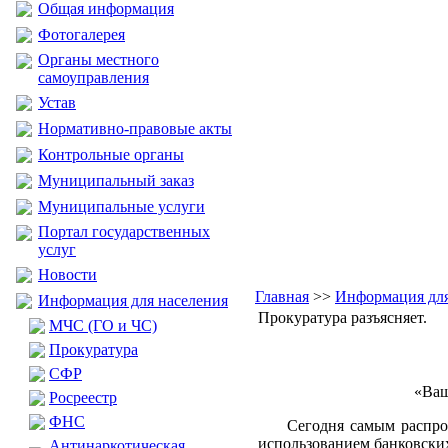
Общая информация
Фотогалерея
Органы местного
самоуправления
Устав
Нормативно-правовые акты
Контрольные органы
Муниципальный заказ
Муниципальные услуги
Портал государственных
услуг
Новости
Главная
>>
Информация для
Информация для населения
Прокуратура разъясняет.
МЧС (ГО и ЧС)
Прокуратура
CФР
«Ваш
Росреестр
ФНС
Сегодня самым распростр
использованием банковских
Антинаркотическая