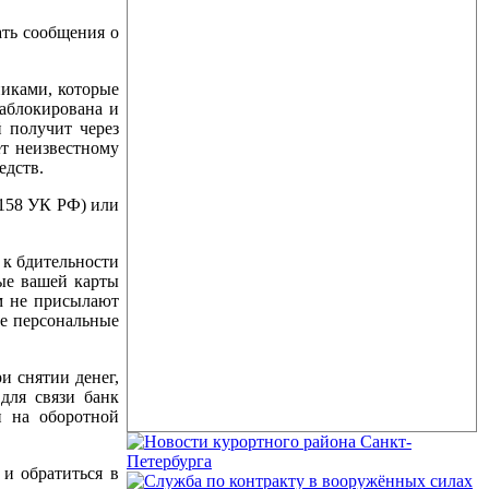
ь сообщения о
ками, которые
заблокирована и
й получит через
т неизвестному
едств.
158 УК РФ) или
к бдительности
ные вашей карты
м не присылают
ые персональные
 снятии денег,
 для связи банк
н на оборотной
 обратиться в