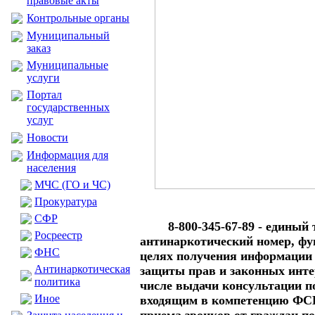
правовые акты
Контрольные органы
Муниципальный
заказ
Муниципальные
услуги
Портал
государственных
услуг
Новости
Информация для
населения
МЧС (ГО и ЧС)
Прокуратура
CФР
8-800-345-67-89 - едины
Росреестр
антинаркотический номер, ф
ФНС
целях получения информации 
Антинаркотическая
защиты прав и законных инте
политика
числе выдачи консультации п
Иное
входящим в компетенцию ФСК