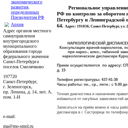
экономического
развития,
Региональное управлени
определенных
РФ по контролю за оборотом 
Президентом РФ
Петербургу и Ленинградской об
Архив
64.
Адрес: 191036, Санкт-Петербург, ул. 2
Адрес органов местного
самоуправления
внутригородского
НАРКОЛОГИЧЕСКИЙ ДИСПАНСЕ
муниципального
Консультации врачей-наркологов, п
образования города
при нарко-, алко-, табачной за
федерального значения
наркологическом диспансере Куро
Санкт-Петербурга
Прием осуществляется по адресу
: СП
поселок Смолячково
д. 15
197720
Телефон регистратуры: 437-41-38
Санкт-Петербург,
Часы работы: пн., ср., пятн.: с 9.00 до 1
г. Зеленогорск,
пр. Ленина, д. 14, лит. А,
Точная диагностика и назначение прави
пом. 1-Н
избавиться от пагубных зависимостей а
Записаться на приём можно в часы рабо
диспансера в г. Сестрорецк по телефону
e-mail:
ma@mo-smol.ru