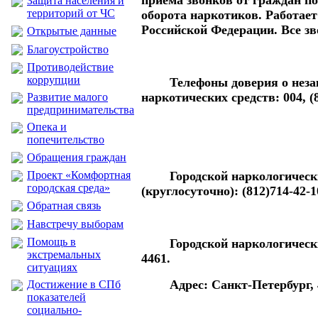
приема звонков от граждан п
Защита населения и
территорий от ЧС
оборота наркотиков. Работает
Российской Федерации. Все зв
Открытые данные
Благоустройство
Противодействие
коррупции
Телефоны доверия о неза
наркотических средств: 004, (8
Развитие малого
предпринимательства
Опека и
попечительство
Обращения граждан
Проект «Комфортная
Городской наркологическ
городская среда»
(круглосуточно): (812)714-42-1
Обратная связь
Навстречу выборам
Помощь в
Городской наркологически
экстремальных
4461.
ситуациях
Адрес: Санкт-Петербург, 
Достижение в СПб
показателей
социально-