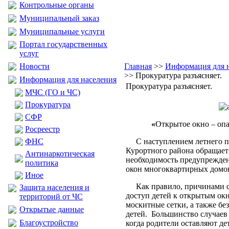
Контрольные органы
Муниципальный заказ
Муниципальные услуги
Портал государственных
услуг
Новости
Главная
>>
Информация для 
>> Прокуратура разъясняет.
Информация для населения
Прокуратура разъясняет.
МЧС (ГО и ЧС)
Прокуратура
CФР
«
Открытое окно – опа
Росреестр
ФНС
С наступлением летнего пе
Курортного района обращает
Антинаркотическая
необходимость предупрежден
политика
окон многоквартирных домо
Иное
Как правило, причинами с
Защита населения и
доступ детей к открытым ок
территорий от ЧС
москитные сетки, а также бе
Открытые данные
детей. Большинство случаев 
Благоустройство
когда родители оставляют де