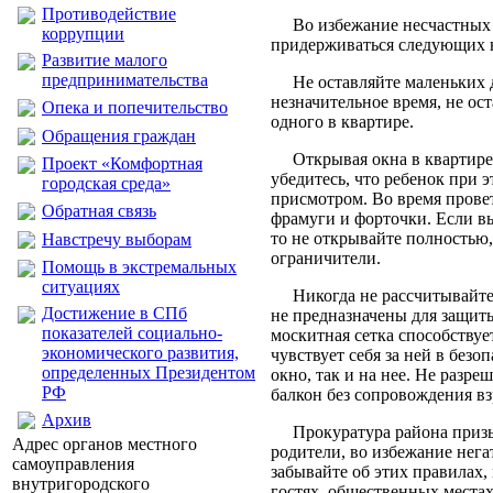
Противодействие
Во избежание несчастных 
коррупции
придерживаться следующих 
Развитие малого
предпринимательства
Не оставляйте маленьких д
незначительное время, не ос
Опека и попечительство
одного в квартире.
Обращения граждан
Открывая окна в квартире 
Проект «Комфортная
убедитесь, что ребенок при 
городская среда»
присмотром. Во время прове
Обратная связь
фрамуги и форточки. Если вы
то не открывайте полностью,
Навстречу выборам
ограничители.
Помощь в экстремальных
ситуациях
Никогда не рассчитывайте 
Достижение в СПб
не предназначены для защиты
показателей социально-
москитная сетка способствуе
экономического развития,
чувствует себя за ней в безо
определенных Президентом
окно, так и на нее. Не разре
РФ
балкон без сопровождения в
Архив
Прокуратура района призы
Адрес органов местного
родители, во избежание нег
самоуправления
забывайте об этих правилах, 
внутригородского
гостях, общественных места