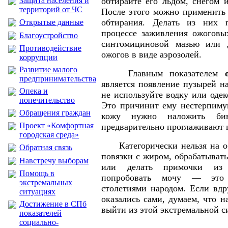
обтирайте его льдом, снегом 
Защита населения и
территорий от ЧС
После этого можно применить 
обтирания. Делать из них 
Открытые данные
процессе заживления ожоговы
Благоустройство
синтомициновой мазью или 
Противодействие
ожогов в виде аэрозолей.
коррупции
Развитие малого
Главным показателем
предпринимательства
является появление пузырей на
Опека и
не используйте водку или одек
попечительство
Это причинит ему нестерпиму
Обращения граждан
кожу нужно наложить бин
Проект «Комфортная
предварительно проглаживают 
городская среда»
Категорически нельзя на о
Обратная связь
повязки с жиром, обрабатыват
Навстречу выборам
или делать примочки из 
Помощь в
попробовать мочу — это 
экстремальных
столетиями народом. Если вдр
ситуациях
оказались сами, думаем, что 
Достижение в СПб
выйти из этой экстремальной с
показателей
социально-