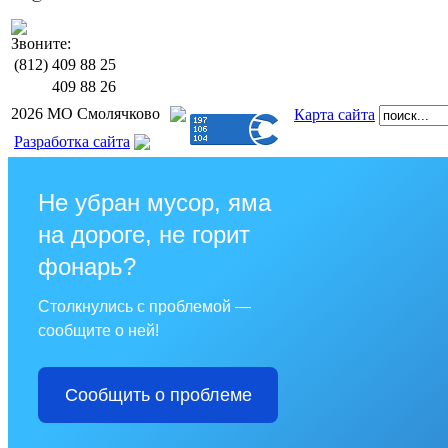
Звоните:
(812)
409 88 25
409 88 26
2026 МО Смолячково
Карта сайта
Разработка сайта
Не убран мусор, яма
на дороге, не горит
фонарь?
Столкнулись с проблемой —
сообщите о ней!
Сообщить о проблеме