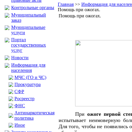
правовые акты
Главная
>>
Информация для населе
Контрольные органы
Помощь при ожогах.
Муниципальный
Помощь при ожогах.
заказ
Муниципальные
услуги
Портал
государственных
услуг
Новости
Информация для
населения
МЧС (ГО и ЧС)
Прокуратура
CФР
Росреестр
ФНС
Антинаркотическая
При
ожоге первой сте
политика
испытывает неимоверную бол
Иное
Для того, чтобы не появились 