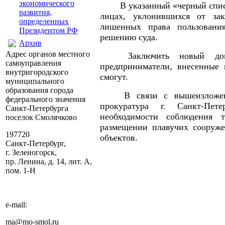
экономического
В указанный «черный спис
развития,
лицах, уклонившихся от за
определенных
лишенных права пользовани
Президентом РФ
решению суда.
Архив
Адрес органов местного
Заключить новый дог
самоуправления
предприниматели, внесенные 
внутригородского
смогут.
муниципального
образования города
В связи с вышеизложе
федерального значения
прокуратура г. Санкт-Пет
Санкт-Петербурга
необходимости соблюдения 
поселок Смолячково
размещении плавучих сооруже
197720
объектов.
Санкт-Петербург,
г. Зеленогорск,
пр. Ленина, д. 14, лит. А,
пом. 1-Н
e-mail:
ma@mo-smol.ru