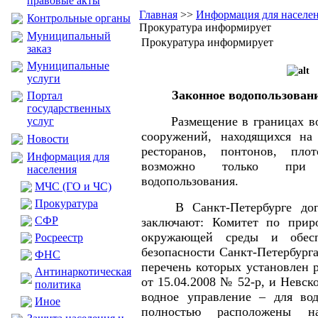
правовые акты
Главная
>>
Информация для населе
Контрольные органы
Прокуратура информирует
Муниципальный
Прокуратура информирует
заказ
Муниципальные
услуги
Законное водопользовани
Портал
государственных
Размещение в границах в
услуг
сооружений, находящихся на 
Новости
ресторанов, понтонов, пло
Информация для
возможно только при 
населения
водопользования.
МЧС (ГО и ЧС)
Прокуратура
В Санкт-Петербурге до
CФР
заключают: Комитет по приро
окружающей среды и обесп
Росреестр
безопасности Санкт-Петербурга
ФНС
перечень которых установлен 
Антинаркотическая
от 15.04.2008 № 52-р, и Невск
политика
водное управление – для вод
Иное
полностью расположены н