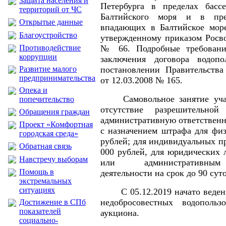
Защита населения и
Петербурга в пределах басс
территорий от ЧС
Балтийского моря и в пре
Открытые данные
впадающих в Балтийское море
Благоустройство
утвержденному приказом Росво
Противодействие
№ 66. Подробные требовани
коррупции
заключения договора водоп
Развитие малого
постановлении Правительства
предпринимательства
от 12.03.2008 № 165.
Опека и
Самовольное занятие уча
попечительство
отсутствие разрешительной
Обращения граждан
административную ответственн
Проект «Комфортная
с назначением штрафа для физ
городская среда»
рублей; для индивидуальных п
Обратная связь
000 рублей, для юридических 
Навстречу выборам
или административным
Помощь в
деятельности на срок до 90 суто
экстремальных
ситуациях
С 05.12.2019 начато веде
недобросовестных водопольз
Достижение в СПб
показателей
аукциона.
социально-