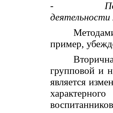
-
П
деятельности 
Методам
пример, убежде
Вторична
групповой и н
является изме
характерного
воспитаннико