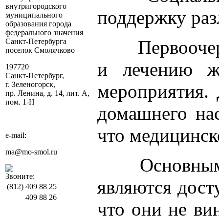
внутригородского
поддержку раз
муниципального
образования города
федерального значения
Первооче
Санкт-Петербурга
поселок Смолячково
и лечению ж
197720
Санкт-Петербург,
г. Зеленогорск,
мероприятия. 
пр. Ленина, д. 14, лит. А,
пом. 1-Н
домашнего нас
что медицинск
e-mail:
ma@mo-smol.ru
Основным
Звоните:
являются дост
(812)
409 88 25
409 88 26
что они не ви