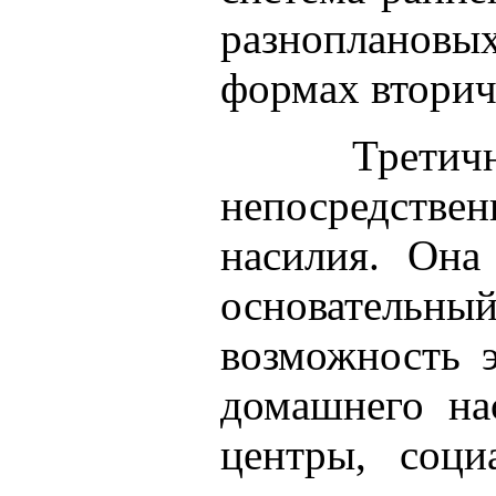
разноплановы
формах вторич
Трети
непосредстве
насилия. Она
основательны
возможность э
домашнего на
центры, соц