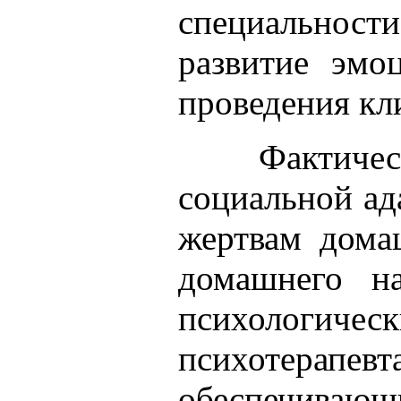
специальност
развитие эмо
проведения кл
Фактиче
социальной ад
жертвам дома
домашнего н
психологич
психотерапев
обеспечиваю