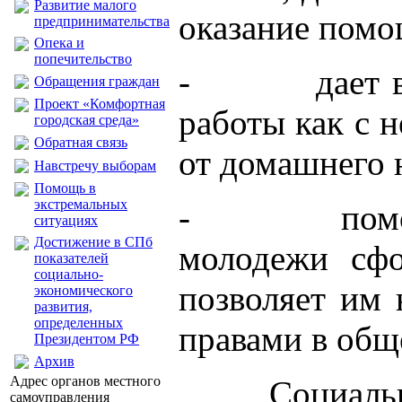
Развитие малого
оказание помо
предпринимательства
Опека и
попечительство
- дает возмо
Обращения граждан
Проект «Комфортная
работы как с 
городская среда»
Обратная связь
от домашнего 
Навстречу выборам
Помощь в
экстремальных
- помочь оп
ситуациях
Достижение в СПб
молодежи сфо
показателей
социально-
позволяет им 
экономического
развития,
определенных
правами в общ
Президентом РФ
Архив
Адрес органов местного
Cоциаль
самоуправления