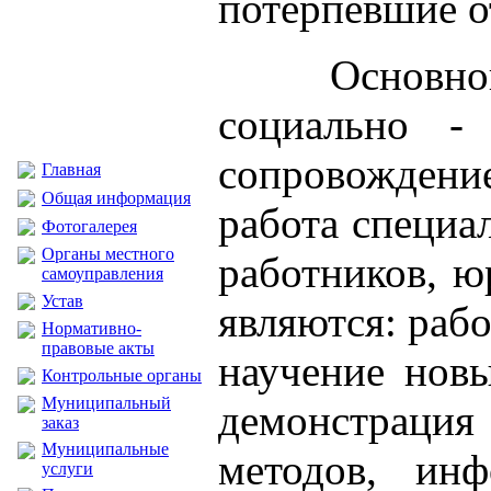
потерпевшие о
Основно
социально - 
сопровождени
Главная
Общая информация
работа специа
Фотогалерея
Органы местного
работников, ю
самоуправления
Устав
являются: раб
Нормативно-
правовые акты
научение нов
Контрольные органы
Муниципальный
демонстрация
заказ
Муниципальные
методов, инф
услуги