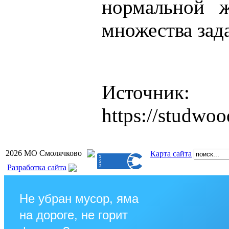
нормальной ж
множества зад
Источник:
https://studwo
2026 МО Смолячково
Карта сайта
Разработка сайта
Не убран мусор, яма
на дороге, не горит