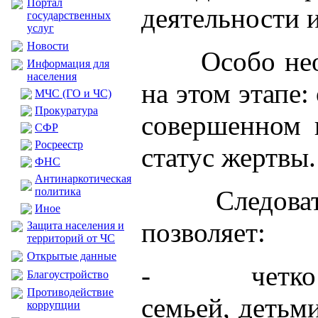
Портал
деятельности 
государственных
услуг
Новости
Особо не
Информация для
населения
на этом этапе
МЧС (ГО и ЧС)
Прокуратура
совершенном 
CФР
Росреестр
статус жертвы.
ФНС
Антинаркотическая
политика
Следова
Иное
позволяет:
Защита населения и
территорий от ЧС
Открытые данные
- четко опре
Благоустройство
Противодействие
семьей, детьм
коррупции