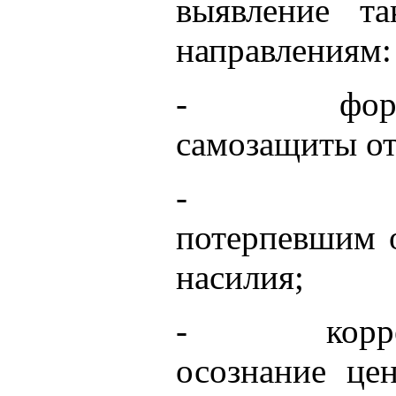
выявление т
направлениям:
- формирова
самозащиты от
- информир
потерпевшим о
насилия;
- коррекция 
осознание це