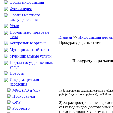
Общая информация
Фотогалерея
Органы местного
самоуправления
Устав
Нормативно-правовые
акты
Главная
>>
Информация для на
Прокуратура разьясняет
Контрольные органы
Муниципальный заказ
Муниципальные услуги
Прокуратура разъясн
Портал государственных
услуг
Новости
Информация для
населения
МЧС (ГО и ЧС)
1)
За нарушение законодательства в обла
руб. (ч. 1) до 40 тыс. руб (ч.2), до 300 тыс.
Прокуратура
CФР
2) За распространение в сре
сетях под видом достоверных 
Росреестр
представляющих угрозу жизни 