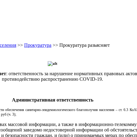
селения
>>
Прокуратура
>> Прокуратура разьясняет
яет
: ответственность за нарушение нормативных правовых актов
противодействию распространению COVID-19.
Административная ответственность
сти обеспечения санитарно-эпидемиологического благополучия населения – ст. 6.3 Ко
 руб (ч. 3);
дствах массовой информации, а также в информационно-телеком
сообщений заведомо недостоверной информации об обстоятельст
и безопасности граждан, и (или) о принимаемых мерах по обес