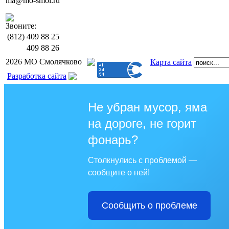
ma@mo-smol.ru
Звоните:
(812)
409 88 25
409 88 26
2026 МО Смолячково
Карта сайта
Разработка сайта
Не убран мусор, яма
на дороге, не горит
фонарь?
Столкнулись с проблемой —
сообщите о ней!
Сообщить о проблеме