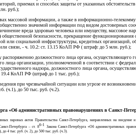
иторий, приемах и способах защиты от указанных обстоятельств –
н. руб.);
дствах массовой информации, а также в информационно-телеком
й общественно значимой информации под видом достоверных со
ричинение вреда здоровью человека или имуществу, массовое на
и) общественной безопасности, прекращение функционирования 
ной или социальной инфраструктуры, кредитных организаций, о
 связи, - ч. 10.2: ст. 13.15 КоАП РФ ( штраф: до 5 млн. руб.);
му распоряжению должностного лица органа, осуществляющего 
ого лица организации, уполномоченной в соответствии с федера
сударственного надзора, должностного лица органа, осуществл
19.4 КоАП РФ (штраф до 1 тыс. руб.);
едения при чрезвычайной ситуации или угрозе ее возникновения
 (ч.1), до 50 тыс. руб. (ч.2).
урга «Об административных правонарушениях в Санкт-Петер
ых паровых актов Правительства Санкт-Петербурга, направленных на введение и
6-1
анкт-Петербурга – ст. 8
Закона Санкт-Петербурга «Об административных право
до 4 тыс. руб. (ч. 2), до 500 тыс. руб. (ч.3).