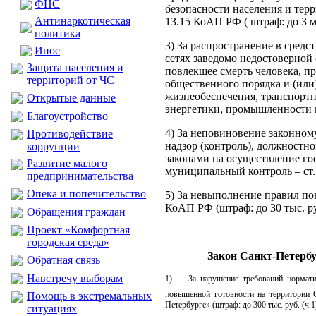
ФНС
безопасности населения и терр
Антинаркотическая
13.15 КоАП РФ ( штраф: до 3 мл
политика
3) За распространение в сре
Иное
сетях заведомо недостоверно
Защита населения и
повлекшее смерть человека, п
территорий от ЧС
общественного порядка и (ил
жизнеобеспечения, транспорт
Открытые данные
энергетики, промышленности или
Благоустройство
4) За неповиновение законно
Противодействие
надзор (контроль), должностн
коррупции
законами на осуществление го
Развитие малого
муниципальный контроль – ст. 
предпринимательства
Опека и попечительство
5) За невыполнение правил пов
КоАП РФ (штраф: до 30 тыс. руб.
Обращения граждан
Проект «Комфортная
городская среда»
Закон Санкт-Петерб
Обратная связь
Навстречу выборам
1) За нарушение требований нормативн
повышенной готовности на территории С
Помощь в экстремальных
Петербурге» (штраф: до 300 тыс. руб. (ч.1), 
ситуациях