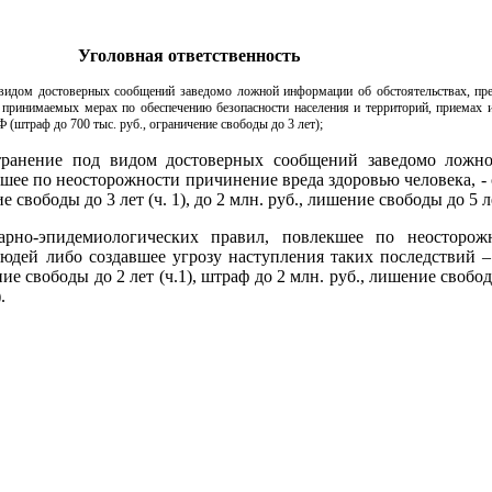
Уголовная ответственность
видом достоверных сообщений заведомо ложной информации об обстоятельствах, пр
о принимаемых мерах по обеспечению безопасности населения и территорий, приемах 
Ф (штраф до 700 тыс. руб., ограничение свободы до 3 лет);
анение под видом достоверных сообщений заведомо ложно
ее по неосторожности причинение вреда здоровью человека, - 
 свободы до 3 лет (ч. 1), до 2 млн. руб., лишение свободы до 5 ле
о-эпидемиологических правил, повлекшее по неосторожн
людей либо создавшее угрозу наступления таких последствий 
ие свободы до 2 лет (ч.1), штраф до 2 млн. руб., лишение свободы
.