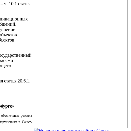
 ч. 10.1 статья
муникационных
общений,
рушение
объектов
бъектов
государственный
льными
яющего
 статья 20.6.1.
бурге»
 обеспечение режима
нарушениях в Санкт-