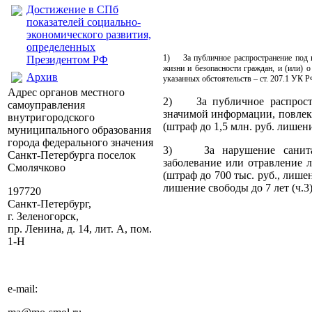
Достижение в СПб
показателей социально-
экономического развития,
определенных
1) За публичное распространение под 
Президентом РФ
жизни и безопасности граждан, и (или) 
Архив
указанных обстоятельств – ст. 207.1 УК Р
Адрес органов местного
2) За публичное распростр
самоуправления
значимой информации, повлекш
внутригородского
(штраф до 1,5 млн. руб. лишение
муниципального образования
города федерального значения
3) За нарушение санитарн
Санкт-Петербурга поселок
заболевание или отравление 
Смолячково
(штраф до 700 тыс. руб., лишен
лишение свободы до 7 лет (ч.3)
197720
Санкт-Петербург,
г. Зеленогорск,
пр. Ленина, д. 14, лит. А, пом.
1-Н
e-mail: