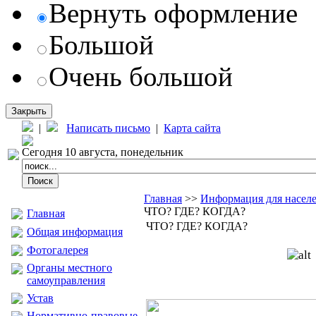
Вернуть оформление
Большой
Очень большой
Закрыть
|
Написать письмо
|
Карта сайта
Сегодня 10 августа, понедельник
Главная
>>
Информация для насел
ЧТО? ГДЕ? КОГДА?
Главная
ЧТО? ГДЕ? КОГДА?
Общая информация
Фотогалерея
Органы местного
самоуправления
Устав
Нормативно-правовые