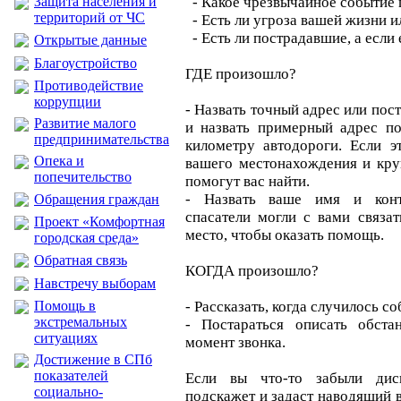
Защита населения и
- Какое чрезвычайное событие
территорий от ЧС
- Есть ли угроза вашей жизни
- Есть ли пострадавшие, а если е
Открытые данные
Благоустройство
ГДЕ произошло?
Противодействие
коррупции
- Назвать точный адрес или пос
Развитие малого
и назвать примерный адрес п
предпринимательства
километру автодороги. Если э
Опека и
вашего местонахождения и кру
попечительство
помогут вас найти.
- Назвать ваше имя и конт
Обращения граждан
спасатели могли с вами связа
Проект «Комфортная
место, чтобы оказать помощь.
городская среда»
Обратная связь
КОГДА произошло?
Навстречу выборам
Помощь в
- Рассказать, когда случилось со
экстремальных
- Постараться описать обста
ситуациях
момент звонка.
Достижение в СПб
показателей
Если вы что-то забыли дисп
социально-
подскажет и задаст наводящий 