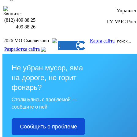
Управле
Звоните:
(812)
409 88 25
ГУ МЧС Росси
409 88 26
2026 МО Смолячково
Карта сайта
Разработка сайта
Не убран мусор, яма
на дороге, не горит
фонарь?
Столкнулись с проблемой —
сообщите о ней!
Сообщить о проблеме