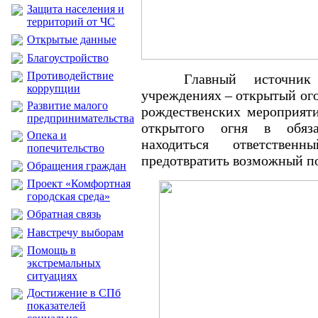
Защита населения и
территорий от ЧС
Открытые данные
Благоустройство
Противодействие
Главный источник
коррупции
учреждениях – открытый ог
Развитие малого
рождественских мероприят
предпринимательства
открытого огня в обяз
Опека и
находиться ответствен
попечительство
предотвратить возможный п
Обращения граждан
Проект «Комфортная
городская среда»
Обратная связь
Навстречу выборам
Помощь в
экстремальных
ситуациях
Достижение в СПб
показателей